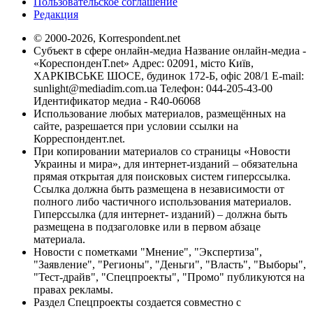
Пользовательское соглашение
Редакция
© 2000-2026, Korrespondent.net
Субъект в сфере онлайн-медиа Название онлайн-медиа -
«КореспонденТ.net» Адрес: 02091, місто Київ,
ХАРКІВСЬКЕ ШОСЕ, будинок 172-Б, офіс 208/1 E-mail:
sunlight@mediadim.com.ua
Телефон: 044-205-43-00
Идентификатор медиа - R40-06068
Использование любых материалов, размещённых на
сайте, разрешается при условии ссылки на
Корреспондент.net.
При копировании материалов со страницы «Новости
Украины и мира», для интернет-изданий – обязательна
прямая открытая для поисковых систем гиперссылка.
Ссылка должна быть размещена в независимости от
полного либо частичного использования материалов.
Гиперссылка (для интернет- изданий) – должна быть
размещена в подзаголовке или в первом абзаце
материала.
Новости с пометками "Мнение", "Экспертиза",
"Заявление", "Регионы", "Деньги", "Власть", "Выборы",
"Тест-драйв", "Спецпроекты", "Промо" публикуются на
правах рекламы.
Раздел Спецпроекты создается совместно с