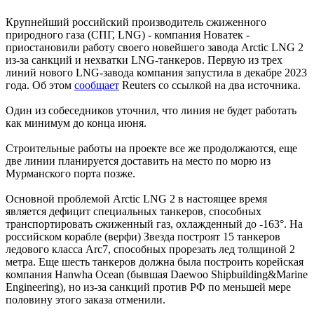
Крупнейший российский производитель сжиженного
природного газа (СПГ, LNG) - компания Новатек -
приостановили работу своего новейшего завода Arctic LNG 2
из-за санкций и нехватки LNG-танкеров. Первую из трех
линий нового LNG-завода компания запустила в декабре 2023
года. Об этом
сообщает
Reuters со ссылкой на два источника.
Один из собеседников уточнил, что линия не будет работать
как минимум до конца июня.
Строительные работы на проекте все же продолжаются, еще
две линии планируется доставить на место по морю из
Мурманского порта позже.
Основной проблемой Arctic LNG 2 в настоящее время
является дефицит специальных танкеров, способных
транспортировать сжиженный газ, охлажденный до -163°. На
российском корабле (верфи) Звезда построят 15 танкеров
ледового класса Arc7, способных прорезать лед толщиной 2
метра. Еще шесть танкеров должна была построить корейская
компания Hanwha Ocean (бывшая Daewoo Shipbuilding&Marine
Engineering), но из-за санкций против РФ по меньшей мере
половину этого заказа отменили.