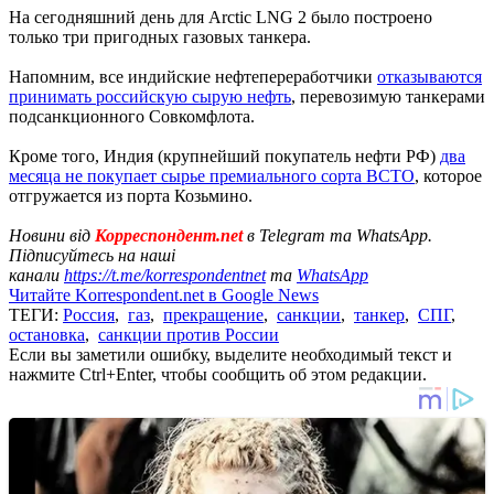
На сегодняшний день для Arctic LNG 2 было построено
только три пригодных газовых танкера.
Напомним, все индийские нефтепереработчики
отказываются
принимать российскую сырую нефть
, перевозимую танкерами
подсанкционного Совкомфлота.
Кроме того, Индия (крупнейший покупатель нефти РФ)
два
месяца не покупает сырье премиального сорта ВСТО
, которое
отгружается из порта Козьмино.
Новини від
Корреспондент.net
в Telegram та WhatsApp.
Підписуйтесь на наші
канали
https://t.me/korrespondentnet
та
WhatsApp
Читайте Korrespondent.net в Google News
ТЕГИ:
Россия
,
газ
,
прекращение
,
санкции
,
танкер
,
СПГ
,
остановка
,
санкции против России
Если вы заметили ошибку, выделите необходимый текст и
нажмите Ctrl+Enter, чтобы сообщить об этом редакции.