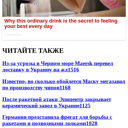
ЧИТАЙТЕ ТАКЖЕ
Из-за угрозы в Черном море Maersk перевел
доставку в Украину на жд
1516
Известно, во сколько обойдется Маску мегазавод
по производству чипов
1168
После ракетной атаки Эпицентр закрывает
керамический завод в Украине
1125
Германия представила фрегат для борьбы с
ракетами и подводными лодками
1028