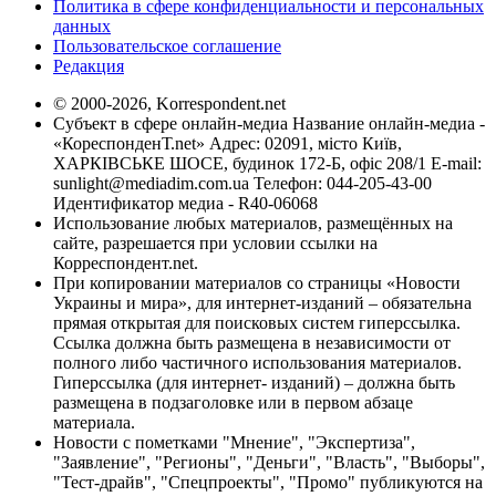
Политика в сфере конфиденциальности и персональных
данных
Пользовательское соглашение
Редакция
© 2000-2026, Korrespondent.net
Субъект в сфере онлайн-медиа Название онлайн-медиа -
«КореспонденТ.net» Адрес: 02091, місто Київ,
ХАРКІВСЬКЕ ШОСЕ, будинок 172-Б, офіс 208/1 E-mail:
sunlight@mediadim.com.ua
Телефон: 044-205-43-00
Идентификатор медиа - R40-06068
Использование любых материалов, размещённых на
сайте, разрешается при условии ссылки на
Корреспондент.net.
При копировании материалов со страницы «Новости
Украины и мира», для интернет-изданий – обязательна
прямая открытая для поисковых систем гиперссылка.
Ссылка должна быть размещена в независимости от
полного либо частичного использования материалов.
Гиперссылка (для интернет- изданий) – должна быть
размещена в подзаголовке или в первом абзаце
материала.
Новости с пометками "Мнение", "Экспертиза",
"Заявление", "Регионы", "Деньги", "Власть", "Выборы",
"Тест-драйв", "Спецпроекты", "Промо" публикуются на