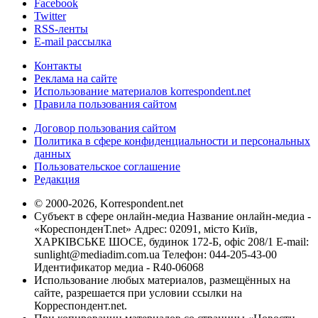
Facebook
Twitter
RSS-ленты
E-mail рассылка
Контакты
Реклама на сайте
Использование материалов korrespondent.net
Правила пользования сайтом
Договор пользования сайтом
Политика в сфере конфиденциальности и персональных
данных
Пользовательское соглашение
Редакция
© 2000-2026, Korrespondent.net
Субъект в сфере онлайн-медиа Название онлайн-медиа -
«КореспонденТ.net» Адрес: 02091, місто Київ,
ХАРКІВСЬКЕ ШОСЕ, будинок 172-Б, офіс 208/1 E-mail:
sunlight@mediadim.com.ua
Телефон: 044-205-43-00
Идентификатор медиа - R40-06068
Использование любых материалов, размещённых на
сайте, разрешается при условии ссылки на
Корреспондент.net.