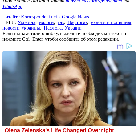
Підписуйтесь на наші канали
https://t.me/korrespondentnet
та
WhatsApp
Читайте Korrespondent.net в Google News
ТЕГИ:
Украина
,
налоги
,
газ
,
Нафтогаз
,
налоги и пошлины
,
новости Украины
,
Нафтогаз України
Если вы заметили ошибку, выделите необходимый текст и
нажмите Ctrl+Enter, чтобы сообщить об этом редакции.