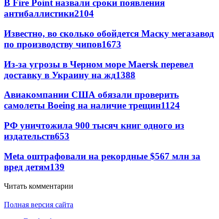
В Fire Point назвали сроки появления
антибаллистики
2104
Известно, во сколько обойдется Маску мегазавод
по производству чипов
1673
Из-за угрозы в Черном море Maersk перевел
доставку в Украину на жд
1388
Авиакомпании США обязали проверить
самолеты Boeing на наличие трещин
1124
РФ уничтожила 900 тысяч книг одного из
издательств
653
Meta оштрафовали на рекордные $567 млн за
вред детям
139
Читать комментарии
Полная версия сайта