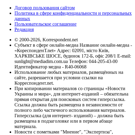
Договор пользования сайтом
Политика в сфере конфиденциальности и персональных
данных
Пользовательское соглашение
Редакция
© 2000-2026, Korrespondent.net
Субъект в сфере онлайн-медиа Название онлайн-медиа -
«КореспонденТ.net» Адрес: 02091, місто Київ,
ХАРКІВСЬКЕ ШОСЕ, будинок 172-Б, офіс 208/1 E-mail:
sunlight@mediadim.com.ua
Телефон: 044-205-43-00
Идентификатор медиа - R40-06068
Использование любых материалов, размещённых на
сайте, разрешается при условии ссылки на
Корреспондент.net.
При копировании материалов со страницы «Новости
Украины и мира», для интернет-изданий – обязательна
прямая открытая для поисковых систем гиперссылка.
Ссылка должна быть размещена в независимости от
полного либо частичного использования материалов.
Гиперссылка (для интернет- изданий) – должна быть
размещена в подзаголовке или в первом абзаце
материала.
Новости с пометками "Мнение", "Экспертиза",