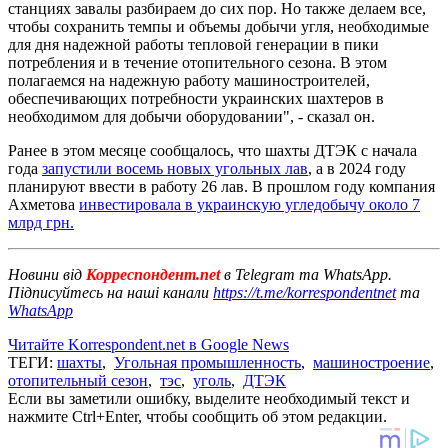
станциях завалы разбираем до сих пор. Но также делаем все,
чтобы сохранить темпы и объемы добычи угля, необходимые
для дня надежной работы тепловой генерации в пики
потребления и в течение отопительного сезона. В этом
полагаемся на надежную работу машиностроителей,
обеспечивающих потребности украинских шахтеров в
необходимом для добычи оборудовании", - сказал он.
Ранее в этом месяце сообщалось, что шахты ДТЭК с начала
года
запустили восемь новых угольных лав
, а в 2024 году
планируют ввести в работу 26 лав. В прошлом году компания
Ахметова
инвестировала в украинскую угледобычу около 7
млрд грн.
Новини від
Корреспондент.net
в Telegram та WhatsApp.
Підписуйтесь на наші канали
https://t.me/korrespondentnet
та
WhatsApp
Читайте Korrespondent.net в Google News
ТЕГИ:
шахты
,
Угольная промышленность
,
машиностроение
,
отопительный сезон
,
тэс
,
уголь
,
ДТЭК
Если вы заметили ошибку, выделите необходимый текст и
нажмите Ctrl+Enter, чтобы сообщить об этом редакции.