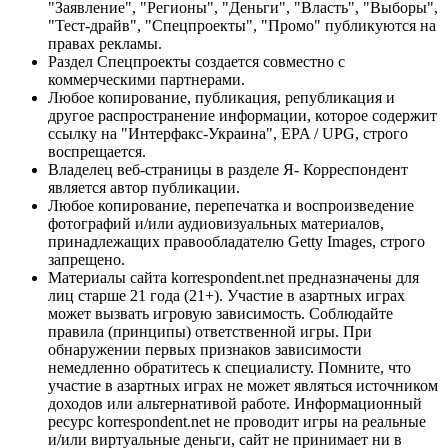
"Заявление", "Регионы", "Деньги", "Власть", "Выборы",
"Тест-драйв", "Спецпроекты", "Промо" публикуются на
правах рекламы.
Раздел Спецпроекты создается совместно с
коммерческими партнерами.
Любое копирование, публикация, републикация и
другое распространение информации, которое содержит
ссылку на "Интерфакс-Украина", EPA / UPG, строго
воспрещается.
Владелец веб-страницы в разделе Я- Корреспондент
является автор публикации.
Любое копирование, перепечатка и воспроизведение
фотографий и/или аудиовизуальных материалов,
принадлежащих правообладателю Getty Images, строго
запрещено.
Материалы сайта korrespondent.net предназначены для
лиц старше 21 года (21+). Участие в азартных играх
может вызвать игровую зависимость. Соблюдайте
правила (принципы) ответственной игры. При
обнаружении первых признаков зависимости
немедленно обратитесь к специалисту. Помните, что
участие в азартных играх не может являться источником
доходов или альтернативой работе. Информационный
ресурс korrespondent.net не проводит игры на реальные
и/или виртуальные деньги, сайт не принимает ни в