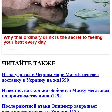
ЧИТАЙТЕ ТАКЖЕ
Из-за угрозы в Черном море Maersk перевел
доставку в Украину на жд
1590
Известно, во сколько обойдется Маску мегазавод
по производству чипов
1252
После ракетной атаки Эпицентр закрывает
керамический завод в Украине
1125