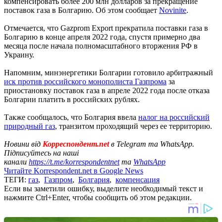
компенсировать более 200 млн долларов за прекращение
поставок газа в Болгарию. Об этом сообщает
Novinite
.
Отмечается, что Gazprom Export прекратила поставки газа в
Болгарию в конце апреля 2022 года, спустя примерно два
месяца после начала полномасштабного вторжения РФ в
Украину.
Напомним, минэнергетики Болгарии готовило арбитражный
иск против российского монополиста Газпрома
за
приостановку поставок газа в апреле 2022 года после отказа
Болгарии платить в российских рублях.
Также сообщалось, что Болгария ввела
налог на российский
природный газ
, транзитом проходящий через ее территорию.
Новини від
Корреспондент.net
в Telegram та WhatsApp.
Підписуйтесь на наші
канали
https://t.me/korrespondentnet
та
WhatsApp
Читайте Korrespondent.net в Google News
ТЕГИ:
газ
,
Газпром
,
Болгария
,
компенсация
Если вы заметили ошибку, выделите необходимый текст и
нажмите Ctrl+Enter, чтобы сообщить об этом редакции.