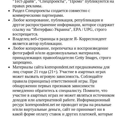
"Тест-драйв", "Спецпроекты", "Промо" публикуются на
правах рекламы.
Раздел Спецпроекты создается совместно с
коммерческими партнерами.
Любое копирование, публикация, републикация и
другое распространение информации, которое содержит
ссылку на "Интерфакс-Украина", EPA / UPG, строго
воспрещается.
Владелец веб-страницы в разделе Я- Корреспондент
является автор публикации.
Любое копирование, перепечатка и воспроизведение
фотографий и/или аудиовизуальных материалов,
принадлежащих правообладателю Getty Images, строго
запрещено.
Материалы сайта korrespondent.net предназначены для
лиц старше 21 года (21+). Участие в азартных играх
может вызвать игровую зависимость. Соблюдайте
правила (принципы) ответственной игры. При
обнаружении первых признаков зависимости
немедленно обратитесь к специалисту. Помните, что
участие в азартных играх не может являться источником
доходов или альтернативой работе. Информационный
ресурс korrespondent.net не проводит игры на реальные
и/или виртуальные деньги, сайт не принимает ни в
какой форме оплату ставок и других платежей, которые