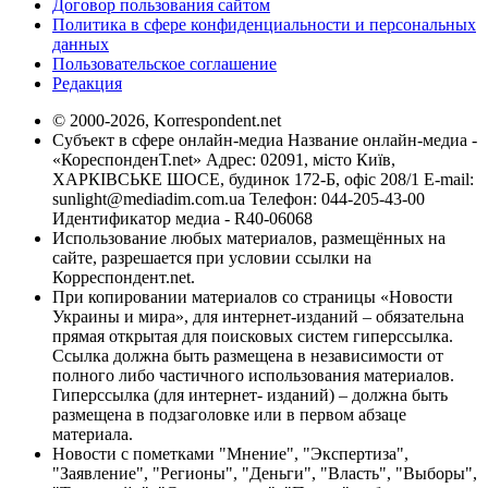
Договор пользования сайтом
Политика в сфере конфиденциальности и персональных
данных
Пользовательское соглашение
Редакция
© 2000-2026, Korrespondent.net
Субъект в сфере онлайн-медиа Название онлайн-медиа -
«КореспонденТ.net» Адрес: 02091, місто Київ,
ХАРКІВСЬКЕ ШОСЕ, будинок 172-Б, офіс 208/1 E-mail:
sunlight@mediadim.com.ua
Телефон: 044-205-43-00
Идентификатор медиа - R40-06068
Использование любых материалов, размещённых на
сайте, разрешается при условии ссылки на
Корреспондент.net.
При копировании материалов со страницы «Новости
Украины и мира», для интернет-изданий – обязательна
прямая открытая для поисковых систем гиперссылка.
Ссылка должна быть размещена в независимости от
полного либо частичного использования материалов.
Гиперссылка (для интернет- изданий) – должна быть
размещена в подзаголовке или в первом абзаце
материала.
Новости с пометками "Мнение", "Экспертиза",
"Заявление", "Регионы", "Деньги", "Власть", "Выборы",