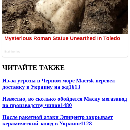
ЧИТАЙТЕ ТАКЖЕ
Из-за угрозы в Черном море Maersk перевел
доставку в Украину на жд
1613
Известно, во сколько обойдется Маску мегазавод
по производству чипов
1480
После ракетной атаки Эпицентр закрывает
керамический завод в Украине
1128