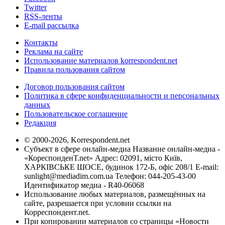
Twitter
RSS-ленты
E-mail рассылка
Контакты
Реклама на сайте
Использование материалов korrespondent.net
Правила пользования сайтом
Договор пользования сайтом
Политика в сфере конфиденциальности и персональных
данных
Пользовательское соглашение
Редакция
© 2000-2026, Korrespondent.net
Субъект в сфере онлайн-медиа Название онлайн-медиа -
«КореспонденТ.net» Адрес: 02091, місто Київ,
ХАРКІВСЬКЕ ШОСЕ, будинок 172-Б, офіс 208/1 E-mail:
sunlight@mediadim.com.ua
Телефон: 044-205-43-00
Идентификатор медиа - R40-06068
Использование любых материалов, размещённых на
сайте, разрешается при условии ссылки на
Корреспондент.net.
При копировании материалов со страницы «Новости