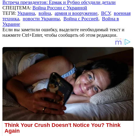
Встреча президентов: Ермак и Рубио обсудили детали
СПЕЦТЕМА:
Война России с Украиной
ТЕГИ:
Украина
,
война
,
армия и вооружение
,
ВСУ
,
военная
техника
,
новости Украины
,
Война с Россией
,
Война в
Украине
Если вы заметили ошибку, выделите необходимый текст и
нажмите Ctrl+Enter, чтобы сообщить об этом редакции.