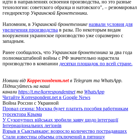
идти в направлениях освоения производства, но это разные
технологии: советского образца и натовского", – резюмировал
гендиректор
Украинской Бронетехники.
Напомним, в
Украинской бронетехнике
назвали условия для
увеличения производства
в разы. По некоторым видам
вооружения украинское производство уже соразмерно с
западным.
Ранее сообщалось, что
Украинская бронетехника
за два года
полномасштабной войны с РФ значительно нарастила
производство в компании
десятки площадок по всей стране.
Новини від
Корреспондент.net
в Telegram та WhatsApp.
Підписуйтесь на наші
канали
https://t.me/korrespondentnet
та
WhatsApp
Читайте Korrespondent.net в Google News
Война России с Украиной
Провал сезона: Москва будет платить пособия работникам
турсектора Крыма
У Сухопутних військах зробили заяву щодо інтеграції
Інтернаціональних легіонів
Взрыв в Сыктывкаре: возросло количество пострадавших
Стали известны объемы отключений в пятницу