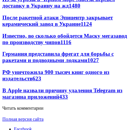
доставку в Украину на жд
1480
После ракетной атаки Эпицентр закрывает
керамический завод в Украине
1124
Известно, во сколько обойдется Маску мегазавод
по производству чипов
1116
Германия представила фрегат для борьбы с
ракетами и подводными лодками
1027
РФ уничтожила 900 тысяч книг одного из
издательств
623
В Apple назвали причину удаления Telegram из
магазина приложений
433
Читать комментарии
Полная версия сайта
Facebook