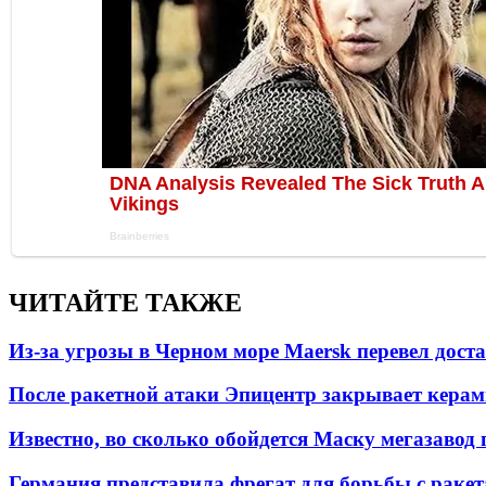
ЧИТАЙТЕ ТАКЖЕ
Из-за угрозы в Черном море Maersk перевел дост
После ракетной атаки Эпицентр закрывает керам
Известно, во сколько обойдется Маску мегазавод 
Германия представила фрегат для борьбы с раке