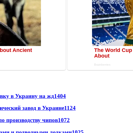
авку в Украину на жд
1404
ический завод в Украине
1124
по производству чипов
1072
тами и подводными лодками
1025