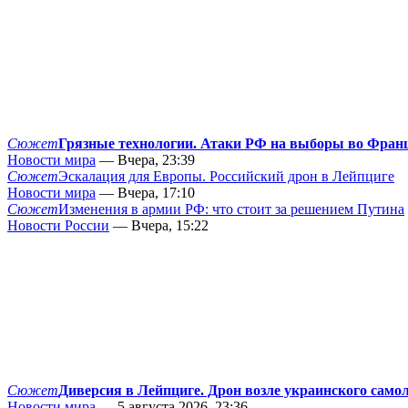
Сюжет
Грязные технологии. Атаки РФ на выборы во Фран
Новости мира
— Вчера, 23:39
Сюжет
Эскалация для Европы. Российский дрон в Лейпциге
Новости мира
— Вчера, 17:10
Сюжет
Изменения в армии РФ: что стоит за решением Путина
Новости России
— Вчера, 15:22
Сюжет
Диверсия в Лейпциге. Дрон возле украинского само
Новости мира
— 5 августа 2026, 23:36