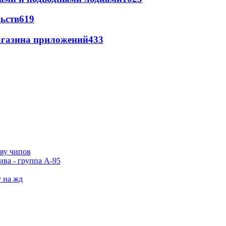
ьств
619
магазина приложений
433
тву чипов
ива - группа А-95
у на жд