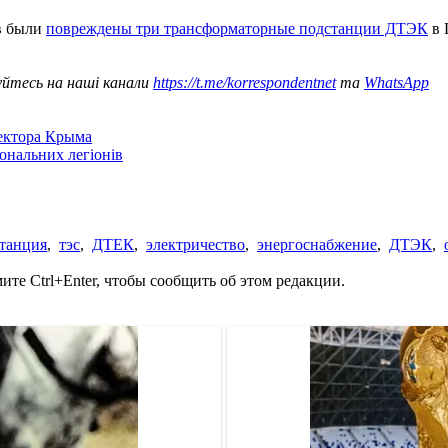
ев были
повреждены три трансформаторные подстанции ДТЭК
в 
уйтесь на наші канали
https://t.me/korrespondentnet
та
WhatsApp
сектора Крыма
іональних легіонів
станция
,
тэс
,
ДТЕК
,
электричество
,
энергоснабжение
,
ДТЭК
,
те Ctrl+Enter, чтобы сообщить об этом редакции.