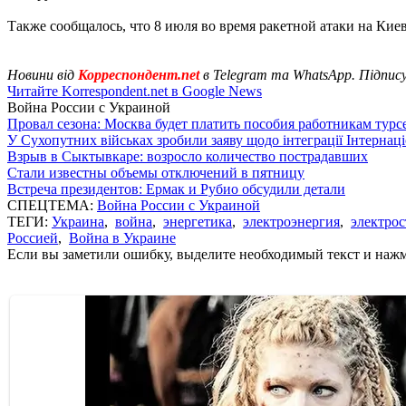
Также сообщалось, что 8 июля во время ракетной атаки на Ки
Новини від
Корреспондент.net
в Telegram та WhatsApp. Підпис
Читайте Korrespondent.net в Google News
Война России с Украиной
Провал сезона: Москва будет платить пособия работникам тур
У Сухопутних військах зробили заяву щодо інтеграції Інтернац
Взрыв в Сыктывкаре: возросло количество пострадавших
Стали известны объемы отключений в пятницу
Встреча президентов: Ермак и Рубио обсудили детали
СПЕЦТЕМА:
Война России с Украиной
ТЕГИ:
Украина
,
война
,
энергетика
,
электроэнергия
,
электро
Россией
,
Война в Украине
Если вы заметили ошибку, выделите необходимый текст и нажми