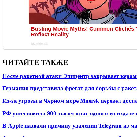
ЧИТАЙТЕ ТАКЖЕ
После ракетной атаки Эпицентр закрывает керам
Германия представила фрегат для борьбы с раке
Из-за угрозы в Черном море Maersk перевел дост
РФ уничтожила 900 тысяч книг одного из издател
В Apple назвали причину удаления Telegram из 