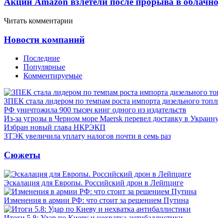
Акции Amazon взлетели после прорыва в облачно
Читать комментарии
Новости компаний
Последние
Популярные
Комментируемые
ЗПЕК стала лидером по темпам роста импорта дизельного топл
РФ уничтожила 900 тысяч книг одного из издательств
Из-за угрозы в Черном море Maersk перевел доставку в Украин
Избран новый глава НКРЭКП
ЗТЭК увеличила уплату налогов почти в семь раз
Сюжеты
Эскалация для Европы. Российский дрон в Лейпциге
Изменения в армии РФ: что стоит за решением Путина
Итоги 5.8: Удар по Киеву и нехватка антибаллистики