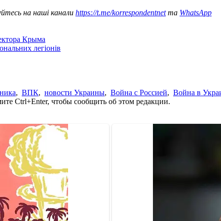
уйтесь на наші канали
https://t.me/korrespondentnet
та
WhatsApp
сектора Крыма
іональних легіонів
хника
,
ВПК
,
новости Украины
,
Война с Россией
,
Война в Укра
те Ctrl+Enter, чтобы сообщить об этом редакции.