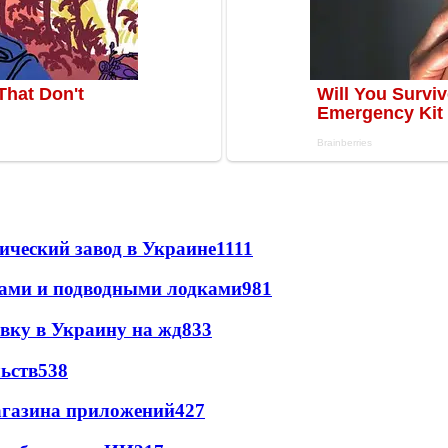
ический завод в Украине
1111
тами и подводными лодками
981
авку в Украину на жд
833
ьств
538
магазина приложений
427