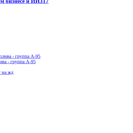
м бизнесе и ИИ
317
ива - группа А-95
у на жд