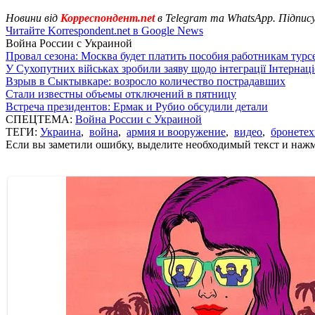
Новини від
Корреспондент.net
в Telegram та WhatsApp. Підпис
Читайте Korrespondent.net в Google News
Война России с Украиной
Провал сезона: Москва будет платить пособия работникам тур
У Сухопутних військах зробили заяву щодо інтеграції Інтернац
Взрыв в Сыктывкаре: возросло количество пострадавших
Стали известны объемы отключений в пятницу
Встреча президентов: Ермак и Рубио обсудили детали
СПЕЦТЕМА:
Война России с Украиной
ТЕГИ:
Украина
,
война
,
армия и вооружение
,
видео
,
бронете
Если вы заметили ошибку, выделите необходимый текст и нажми