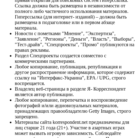
прямая открытая для поисковых систем гиперссылка.
Ссылка должна быть размещена в независимости от
полного либо частичного использования материалов.
Гиперссылка (для интернет- изданий) – должна быть
размещена в подзаголовке или в первом абзаце
материала.
Новости с пометками "Мнение", "Экспертиза",
"Заявление", "Регионы", "Деньги", "Власть", "Выборы",
"Тест-драйв", "Спецпроекты", "Промо" публикуются на
правах рекламы.
Раздел Спецпроекты создается совместно с
коммерческими партнерами.
Любое копирование, публикация, републикация и
другое распространение информации, которое содержит
ссылку на "Интерфакс-Украина", EPA / UPG, строго
воспрещается.
Владелец веб-страницы в разделе Я- Корреспондент
является автор публикации.
Любое копирование, перепечатка и воспроизведение
фотографий и/или аудиовизуальных материалов,
принадлежащих правообладателю Getty Images, строго
запрещено.
Материалы сайта korrespondent.net предназначены для
лиц старше 21 года (21+). Участие в азартных играх
может вызвать игровую зависимость. Соблюдайте