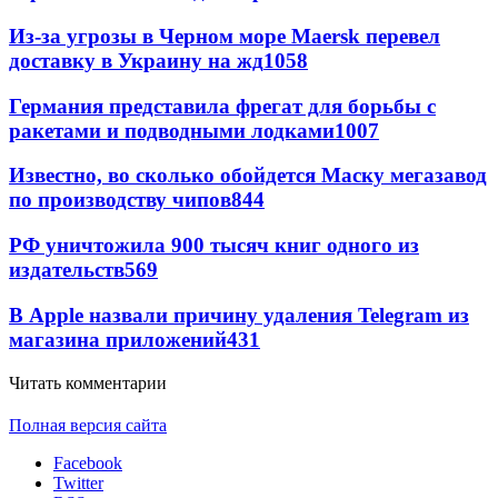
Из-за угрозы в Черном море Maersk перевел
доставку в Украину на жд
1058
Германия представила фрегат для борьбы с
ракетами и подводными лодками
1007
Известно, во сколько обойдется Маску мегазавод
по производству чипов
844
РФ уничтожила 900 тысяч книг одного из
издательств
569
В Apple назвали причину удаления Telegram из
магазина приложений
431
Читать комментарии
Полная версия сайта
Facebook
Twitter