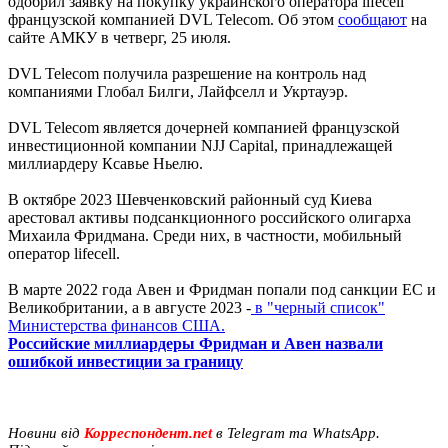
одобрил заявку на покупку украинского оператора lifecell
французской компанией DVL Telecom. Об этом
сообщают
на
сайте АМКУ в четверг, 25 июля.
DVL Telecom получила разрешение на контроль над
компаниями Глобал Билги, Лайфселл и Укртауэр.
DVL Telecom является дочерней компанией французской
инвестиционной компании NJJ Capital, принадлежащей
миллиардеру Ксавье Ньелю.
В октябре 2023 Шевченковский районный суд Киева
арестовал активы подсанкционного российского олигарха
Михаила Фридмана. Среди них, в частности, мобильный
оператор lifecell.
В марте 2022 года Авен и Фридман попали под санкции ЕС и
Великобритании, а в августе 2023 -
в "черный список"
Министерства финансов США.
Российские миллиардеры Фридман и Авен назвали
ошибкой инвестиции за границу
Новини від
Корреспондент.net
в Telegram та WhatsApp.