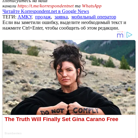
Підписуйтесь на наші
канали
https://t.me/korrespondentnet
та
WhatsApp
Читайте Korrespondent.net в Google News
ТЕГИ:
АМКУ
,
продаж
,
заявка
,
мобильный оператор
Если вы заметили ошибку, выделите необходимый текст и
нажмите Ctrl+Enter, чтобы сообщить об этом редакции.