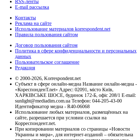
RSS-ленты
E-mail рассылка
Контакты
Реклама на сайте
Использование материалов korrespondent.net
Правила пользования сайтом
Договор пользования сайтом
Политика в сфере конфиденциальности и персональных
данных
Пользовательское соглашение
Редакция
© 2000-2026, Korrespondent.net
Субъект в сфере онлайн-медиа Название онлайн-медиа -
«КореспонденТ.net» Адрес: 02091, місто Київ,
ХАРКІВСЬКЕ ШОСЕ, будинок 172-Б, офіс 208/1 E-mail:
sunlight@mediadim.com.ua
Телефон: 044-205-43-00
Идентификатор медиа - R40-06068
Использование любых материалов, размещённых на
сайте, разрешается при условии ссылки на
Корреспондент.net.
При копировании материалов со страницы «Новости
Украины и мира», для интернет-изданий – обязательна