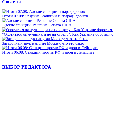
Сюжеты
Итоги 07.08: "Адские" санкции и "парад" дронов
Адские санкции. Решение Сената США
"Охотиться на лучника, а не на стрелу". Как Украине бороться 
Загадочный звук напугал Москву: что это было
Итоги 06.08: Санкции против РФ и дрон в Лейпциге
ВЫБОР РЕДАКТОРА