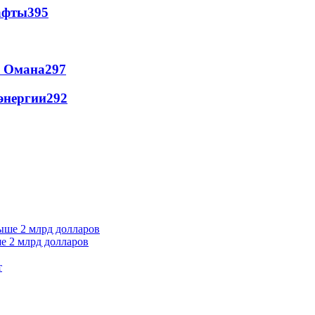
афты
395
и Омана
297
энергии
292
е 2 млрд долларов
т