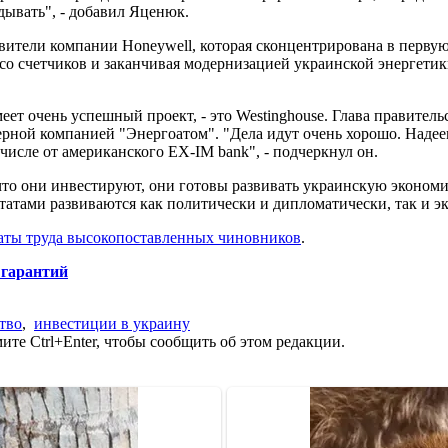
дывать", - добавил Яценюк.
тавители компании Honeywell, которая сконцентрирована в первую
 со счетчиков и заканчивая модернизацией украинской энергетик
еет очень успешный проект, - это Westinghouse. Глава правитель
ной компанией "Энергоатом". "Дела идут очень хорошо. Надеемс
исле от американского EX-IM bank", - подчеркнул он.
 что они инвестируют, они готовы развивать украинскую экономи
ами развиваются как политически и дипломатически, так и эк
аты труда высокопоставленных чиновников
.
 гарантий
тво
,
инвестиции в украину
те Ctrl+Enter, чтобы сообщить об этом редакции.