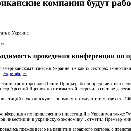
риканские компании будут рабо
сом
бходимость проведения конференции по 
б американском бизнесе в Украине и в каких секторах экономик
ет
Укринформ
.
 с министром торговли Пенни Прицкер, были представители вед
стр Арсений Яценюк по итогам этой встречи, в составе делегац
нвестиций в украинскую экономику, потому что там, где есть Cit
 конференции по привлечению инвестиций в Украину, а также "
мов инвестиций в украинскую экономику", отметил Премьер-мин
ровались прежде всего на развитии аграрного сектора, с предст