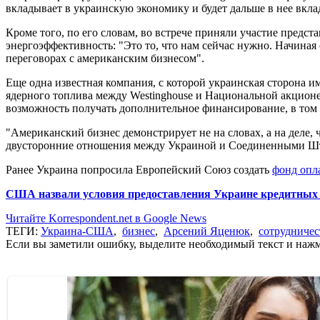
вкладывает в украинскую экономику и будет дальше в нее вкла
Кроме того, по его словам, во встрече приняли участие предс
энергоэффективность: "Это то, что нам сейчас нужно. Начиная
переговорах с американским бизнесом".
Еще одна известная компания, с которой украинская сторона им
ядерного топлива между Westinghouse и Национальной акционер
возможность получать дополнительное финансирование, в том ч
"Американский бизнес демонстрирует не на словах, а на деле,
двусторонние отношения между Украиной и Соединенными Штат
Ранее Украина попросила Европейский Союз создать
фонд опл
США назвали условия предоставления Украине кредитных
Читайте Korrespondent.net в Google News
ТЕГИ:
Украина-США
,
бизнес
,
Арсений Яценюк
,
сотрудничес
Если вы заметили ошибку, выделите необходимый текст и нажми