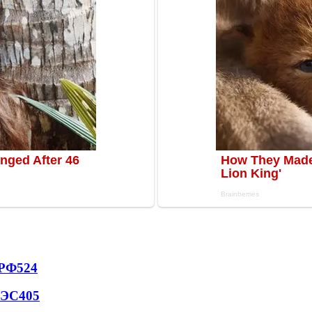
 РФ
524
АЭС
405