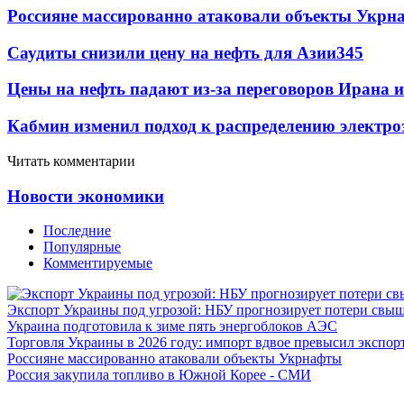
Россияне массированно атаковали объекты Укрн
Саудиты снизили цену на нефть для Азии
345
Цены на нефть падают из-за переговоров Ирана 
Кабмин изменил подход к распределению электро
Читать комментарии
Новости экономики
Последние
Популярные
Комментируемые
Экспорт Украины под угрозой: НБУ прогнозирует потери свыш
Украина подготовила к зиме пять энергоблоков АЭС
Торговля Украины в 2026 году: импорт вдвое превысил экспор
Россияне массированно атаковали объекты Укрнафты
Россия закупила топливо в Южной Корее - СМИ