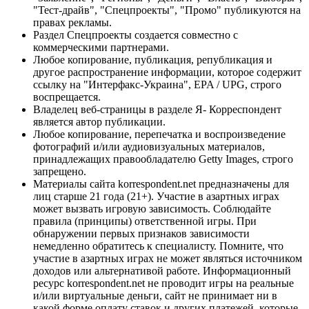
"Тест-драйв", "Спецпроекты", "Промо" публикуются на
правах рекламы.
Раздел Спецпроекты создается совместно с
коммерческими партнерами.
Любое копирование, публикация, републикация и
другое распространение информации, которое содержит
ссылку на "Интерфакс-Украина", EPA / UPG, строго
воспрещается.
Владелец веб-страницы в разделе Я- Корреспондент
является автор публикации.
Любое копирование, перепечатка и воспроизведение
фотографий и/или аудиовизуальных материалов,
принадлежащих правообладателю Getty Images, строго
запрещено.
Материалы сайта korrespondent.net предназначены для
лиц старше 21 года (21+). Участие в азартных играх
может вызвать игровую зависимость. Соблюдайте
правила (принципы) ответственной игры. При
обнаружении первых признаков зависимости
немедленно обратитесь к специалисту. Помните, что
участие в азартных играх не может являться источником
доходов или альтернативой работе. Информационный
ресурс korrespondent.net не проводит игры на реальные
и/или виртуальные деньги, сайт не принимает ни в
какой форме оплату ставок и других платежей, которые