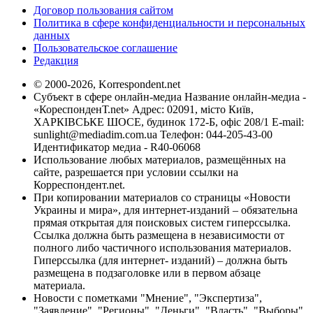
Договор пользования сайтом
Политика в сфере конфиденциальности и персональных
данных
Пользовательское соглашение
Редакция
© 2000-2026, Korrespondent.net
Субъект в сфере онлайн-медиа Название онлайн-медиа -
«КореспонденТ.net» Адрес: 02091, місто Київ,
ХАРКІВСЬКЕ ШОСЕ, будинок 172-Б, офіс 208/1 E-mail:
sunlight@mediadim.com.ua
Телефон: 044-205-43-00
Идентификатор медиа - R40-06068
Использование любых материалов, размещённых на
сайте, разрешается при условии ссылки на
Корреспондент.net.
При копировании материалов со страницы «Новости
Украины и мира», для интернет-изданий – обязательна
прямая открытая для поисковых систем гиперссылка.
Ссылка должна быть размещена в независимости от
полного либо частичного использования материалов.
Гиперссылка (для интернет- изданий) – должна быть
размещена в подзаголовке или в первом абзаце
материала.
Новости с пометками "Мнение", "Экспертиза",
"Заявление", "Регионы", "Деньги", "Власть", "Выборы",