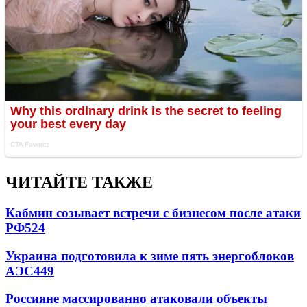
ЧИТАЙТЕ ТАКЖЕ
Кабмин созывает встречи с бизнесом после атаки
РФ
524
Украина подготовила к зиме пять энергоблоков
АЭС
449
Россияне массированно атаковали объекты