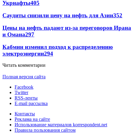
Укрнафты
405
Саудиты снизили цену на нефть для Азии
352
Цены на нефть падают из-за переговоров Ирана
и Омана
297
Кабмин изменил подход к распределению
электроэнергии
294
Читать комментарии
Полная версия сайта
Facebook
Twitter
RSS-ленты
E-mail рассылка
Контакты
Реклама на сайте
Использование материалов korrespondent.net
Правила пользования сайтом