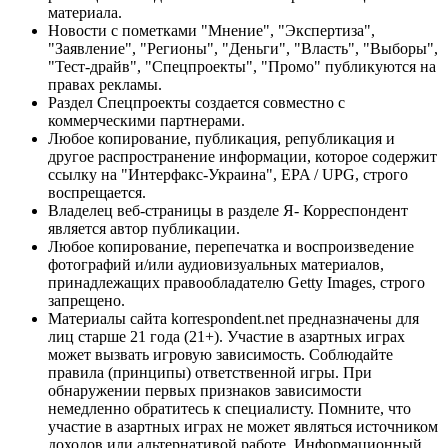
материала.
Новости с пометками "Мнение", "Экспертиза",
"Заявление", "Регионы", "Деньги", "Власть", "Выборы",
"Тест-драйв", "Спецпроекты", "Промо" публикуются на
правах рекламы.
Раздел Спецпроекты создается совместно с
коммерческими партнерами.
Любое копирование, публикация, републикация и
другое распространение информации, которое содержит
ссылку на "Интерфакс-Украина", EPA / UPG, строго
воспрещается.
Владелец веб-страницы в разделе Я- Корреспондент
является автор публикации.
Любое копирование, перепечатка и воспроизведение
фотографий и/или аудиовизуальных материалов,
принадлежащих правообладателю Getty Images, строго
запрещено.
Материалы сайта korrespondent.net предназначены для
лиц старше 21 года (21+). Участие в азартных играх
может вызвать игровую зависимость. Соблюдайте
правила (принципы) ответственной игры. При
обнаружении первых признаков зависимости
немедленно обратитесь к специалисту. Помните, что
участие в азартных играх не может являться источником
доходов или альтернативой работе. Информационный