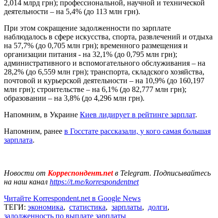
2,014 млрд грн); профессиональной, научной и технической
деятельности – на 5,4% (до 113 млн грн).
При этом сокращение задолженности по зарплате
наблюдалось в сфере искусства, спорта, развлечений и отдыха
на 57,7% (до 0,705 млн грн); временного размещения и
организации питания - на 32,1% (до 0,795 млн грн);
административного и вспомогательного обслуживания – на
28,2% (до 6,559 млн грн); транспорта, складского хозяйства,
почтовой и курьерской деятельности – на 10,9% (до 160,197
млн грн); строительстве – на 6,1% (до 82,777 млн грн);
образовании – на 3,8% (до 4,296 млн грн).
Напомним, в Украине
Киев лидирует в рейтинге зарплат
.
Напомним, ранее
в Госстате рассказали, у кого самая большая
зарплата
.
Новости от
Корреспондент.net
в Telegram. Подписывайтесь
на наш канал
https://t.me/korrespondentnet
Читайте Korrespondent.net в Google News
ТЕГИ:
экономика
,
статистика
,
зарплаты
,
долги
,
задолженность по выплате зарплаты