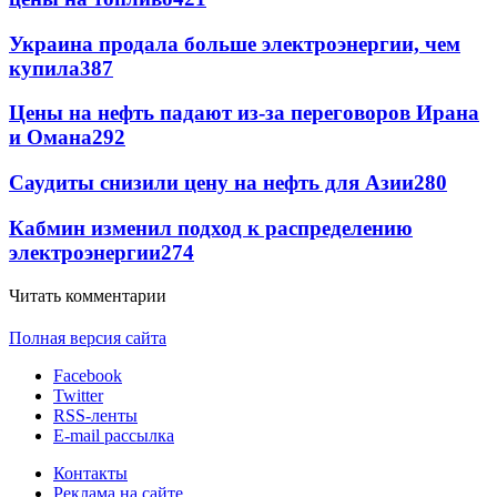
Украина продала больше электроэнергии, чем
купила
387
Цены на нефть падают из-за переговоров Ирана
и Омана
292
Саудиты снизили цену на нефть для Азии
280
Кабмин изменил подход к распределению
электроэнергии
274
Читать комментарии
Полная версия сайта
Facebook
Twitter
RSS-ленты
E-mail рассылка
Контакты
Реклама на сайте