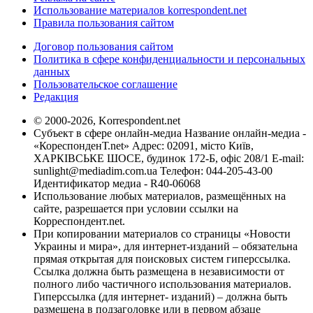
Использование материалов korrespondent.net
Правила пользования сайтом
Договор пользования сайтом
Политика в сфере конфиденциальности и персональных
данных
Пользовательское соглашение
Редакция
© 2000-2026, Korrespondent.net
Субъект в сфере онлайн-медиа Название онлайн-медиа -
«КореспонденТ.net» Адрес: 02091, місто Київ,
ХАРКІВСЬКЕ ШОСЕ, будинок 172-Б, офіс 208/1 E-mail:
sunlight@mediadim.com.ua
Телефон: 044-205-43-00
Идентификатор медиа - R40-06068
Использование любых материалов, размещённых на
сайте, разрешается при условии ссылки на
Корреспондент.net.
При копировании материалов со страницы «Новости
Украины и мира», для интернет-изданий – обязательна
прямая открытая для поисковых систем гиперссылка.
Ссылка должна быть размещена в независимости от
полного либо частичного использования материалов.
Гиперссылка (для интернет- изданий) – должна быть
размещена в подзаголовке или в первом абзаце