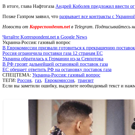
В итоге, глава Нафтогаза
Андрей Коболев предложил ввести о
Позже Газпром заявил, что
разрывает все контракты с Украино
Новости от
Корреспондент.net
в Telegram. Подписывайтесь н
Читайте Korrespondent.net в Google News
Украина-Россия: газовый вопрос
В Еврокомиссии призвали готовиться к прекращению поставок
Россия ограничила поставки газа 12 странам ЕС
Украина обратилась к Германии из-за Севпотока
В РФ грозят дальнейшей остановкой поставок газа
ЕС обещает ответить РФ на остановку поставок газа
СПЕЦТЕМА:
Украина-Россия: газовый вопрос
ТЕГИ:
Россия
,
газ
,
Еврокомиссия
,
транзит
Если вы заметили ошибку, выделите необходимый текст и нажми