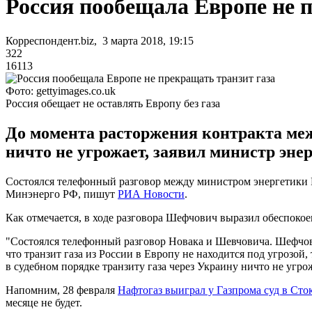
Россия пообещала Европе не 
Корреспондент.biz, 3 марта 2018, 19:15
322
16113
Фото: gettyimages.co.uk
Россия обещает не оставлять Европу без газа
До момента расторжения контракта меж
ничто не угрожает, заявил министр эне
Состоялся телефонный разговор между министром энергетики
Минэнерго РФ, пишут
РИА Новости
.
Как отмечается, в ходе разговора Шефчович выразил обеспокое
"Состоялся телефонный разговор Новака и Шевчовича. Шефчов
что транзит газа из России в Европу не находится под угрозо
в судебном порядке транзиту газа через Украину ничто не угр
Напомним, 28 февраля
Нафтогаз выиграл у Газпрома суд в Ст
месяце не будет.