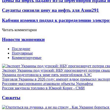
Цены на нефть падают из-за переговоров Ирана 
Саудиты снизили цену на нефть для Азии
291
Кабмин изменил подход к распределению электро
Читать комментарии
Новости экономики
Последние
Популярные
Комментируемые
Экспорт Украины под угрозой: НБУ прогнозирует потери свыш
Украина подготовила к зиме пять энергоблоков АЭС
Торговля Украины в 2026 году: импорт вдвое превысил экспор
Россияне массированно атаковали объекты Укрнафты
Россия закупила топливо в Южной Корее - СМИ
Сюжеты