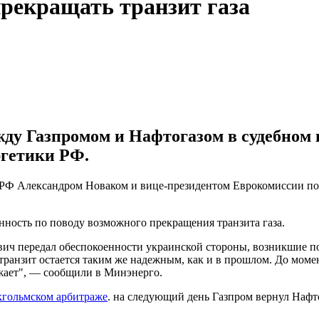
прекращать транзит газа
ду Газпромом и Нафтогазом в судебном п
ргетики РФ.
 РФ Александром Новаком и вице-президентом Еврокомиссии п
нность по поводу возможного прекращения транзита газа.
ич передал обеспокоенности украинской стороны, возникшие по
й, транзит остается таким же надежным, как и в прошлом. До мо
ожает", — сообщили в Минэнерго.
окгольмском арбитраже
. на следующий день Газпром вернул Нафтог