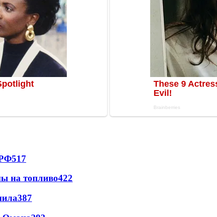
 РФ
517
ны на топливо
422
пила
387