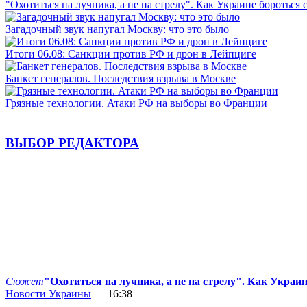
"Охотиться на лучника, а не на стрелу". Как Украине бороться 
Загадочный звук напугал Москву: что это было
Итоги 06.08: Санкции против РФ и дрон в Лейпциге
Банкет генералов. Последствия взрыва в Москве
Грязные технологии. Атаки РФ на выборы во Франции
ВЫБОР РЕДАКТОРА
Сюжет
"Охотиться на лучника, а не на стрелу". Как Украи
Новости Украины
— 16:38