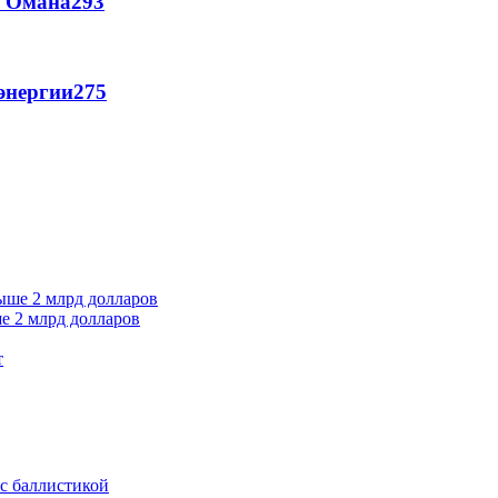
и Омана
293
энергии
275
е 2 млрд долларов
т