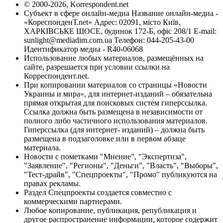
© 2000-2026, Korrespondent.net
Субъект в сфере онлайн-медиа Название онлайн-медиа -
«КореспонденТ.net» Адрес: 02091, місто Київ,
ХАРКІВСЬКЕ ШОСЕ, будинок 172-Б, офіс 208/1 E-mail:
sunlight@mediadim.com.ua
Телефон: 044-205-43-00
Идентификатор медиа - R40-06068
Использование любых материалов, размещённых на
сайте, разрешается при условии ссылки на
Корреспондент.net.
При копировании материалов со страницы «Новости
Украины и мира», для интернет-изданий – обязательна
прямая открытая для поисковых систем гиперссылка.
Ссылка должна быть размещена в независимости от
полного либо частичного использования материалов.
Гиперссылка (для интернет- изданий) – должна быть
размещена в подзаголовке или в первом абзаце
материала.
Новости с пометками "Мнение", "Экспертиза",
"Заявление", "Регионы", "Деньги", "Власть", "Выборы",
"Тест-драйв", "Спецпроекты", "Промо" публикуются на
правах рекламы.
Раздел Спецпроекты создается совместно с
коммерческими партнерами.
Любое копирование, публикация, републикация и
другое распространение информации, которое содержит