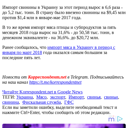
Импорт свинины в Украину за этот период вырос в 6,6 раза -
до 5,2 тыс. тонн. В страну было ввезено свинины на $9,45 млн
против $1,4 млн в январе-мае 2017 года.
В то же время импорт мяса птицы и субпродуктов за пять
месяцев 2018 года вырос на 31,6% - до 50,58 тыс. тонн, в
денежном эквиваленте - на 36,6%. до $20,72 млн.
Ранее сообщалось, что
импорт мяса в Украину в период с
января по март 2018
года оказался самым большим за
последние пять лет.
Новости от
Корреспондент.net
в Telegram. Подписывайтесь
на наш канал
https://t.me/korrespondentnet
Читайте Korrespondent.net в Google News
ТЕГИ:
Украина
,
Мясо
,
экспорт
,
Импорт
,
свинья
,
свиньи
,
свинина
,
Фискальная служба
,
ГФС
Если вы заметили ошибку, выделите необходимый текст и
нажмите Ctrl+Enter, чтобы сообщить об этом редакции.