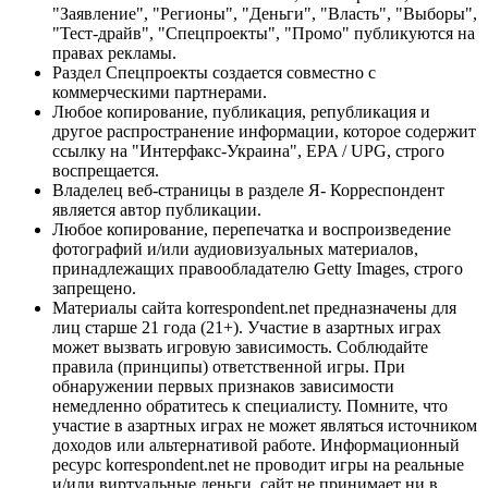
"Заявление", "Регионы", "Деньги", "Власть", "Выборы",
"Тест-драйв", "Спецпроекты", "Промо" публикуются на
правах рекламы.
Раздел Спецпроекты создается совместно с
коммерческими партнерами.
Любое копирование, публикация, републикация и
другое распространение информации, которое содержит
ссылку на "Интерфакс-Украина", EPA / UPG, строго
воспрещается.
Владелец веб-страницы в разделе Я- Корреспондент
является автор публикации.
Любое копирование, перепечатка и воспроизведение
фотографий и/или аудиовизуальных материалов,
принадлежащих правообладателю Getty Images, строго
запрещено.
Материалы сайта korrespondent.net предназначены для
лиц старше 21 года (21+). Участие в азартных играх
может вызвать игровую зависимость. Соблюдайте
правила (принципы) ответственной игры. При
обнаружении первых признаков зависимости
немедленно обратитесь к специалисту. Помните, что
участие в азартных играх не может являться источником
доходов или альтернативой работе. Информационный
ресурс korrespondent.net не проводит игры на реальные
и/или виртуальные деньги, сайт не принимает ни в