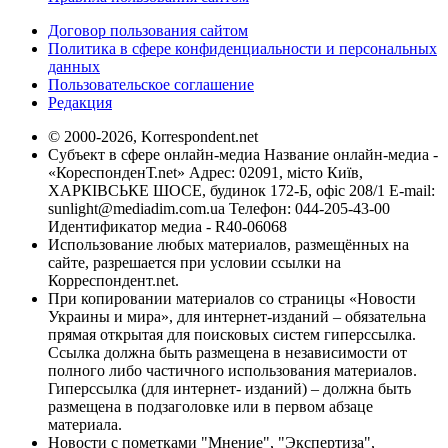
Договор пользования сайтом
Политика в сфере конфиденциальности и персональных
данных
Пользовательское соглашение
Редакция
© 2000-2026, Korrespondent.net
Субъект в сфере онлайн-медиа Название онлайн-медиа -
«КореспонденТ.net» Адрес: 02091, місто Київ,
ХАРКІВСЬКЕ ШОСЕ, будинок 172-Б, офіс 208/1 E-mail:
sunlight@mediadim.com.ua
Телефон: 044-205-43-00
Идентификатор медиа - R40-06068
Использование любых материалов, размещённых на
сайте, разрешается при условии ссылки на
Корреспондент.net.
При копировании материалов со страницы «Новости
Украины и мира», для интернет-изданий – обязательна
прямая открытая для поисковых систем гиперссылка.
Ссылка должна быть размещена в независимости от
полного либо частичного использования материалов.
Гиперссылка (для интернет- изданий) – должна быть
размещена в подзаголовке или в первом абзаце
материала.
Новости с пометками "Мнение", "Экспертиза",