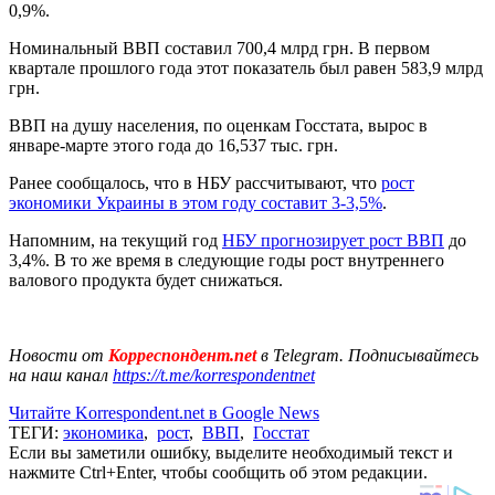
0,9%.
Номинальный ВВП составил 700,4 млрд грн. В первом
квартале прошлого года этот показатель был равен 583,9 млрд
грн.
ВВП на душу населения, по оценкам Госстата, вырос в
январе-марте этого года до 16,537 тыс. грн.
Ранее сообщалось, что в НБУ рассчитывают, что
рост
экономики Украины в этом году составит 3-3,5%
.
Напомним, на текущий год
НБУ прогнозирует рост ВВП
до
3,4%. В то же время в следующие годы рост внутреннего
валового продукта будет снижаться.
Новости от
Корреспондент.net
в Telegram. Подписывайтесь
на наш канал
https://t.me/korrespondentnet
Читайте Korrespondent.net в Google News
ТЕГИ:
экономика
,
рост
,
ВВП
,
Госстат
Если вы заметили ошибку, выделите необходимый текст и
нажмите Ctrl+Enter, чтобы сообщить об этом редакции.