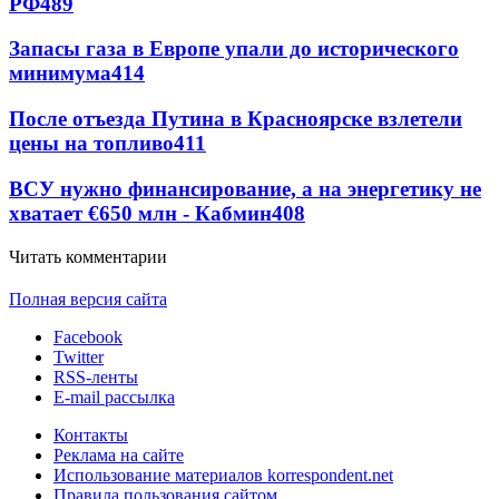
РФ
489
Запасы газа в Европе упали до исторического
минимума
414
После отъезда Путина в Красноярске взлетели
цены на топливо
411
ВСУ нужно финансирование, а на энергетику не
хватает €650 млн - Кабмин
408
Читать комментарии
Полная версия сайта
Facebook
Twitter
RSS-ленты
E-mail рассылка
Контакты
Реклама на сайте
Использование материалов korrespondent.net
Правила пользования сайтом