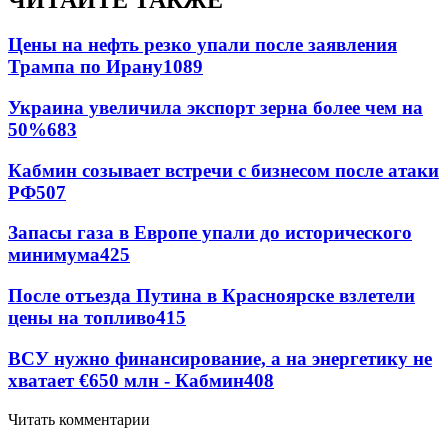
ЧИТАЙТЕ ТАКЖЕ
Цены на нефть резко упали после заявления
Трампа по Ирану
1089
Украина увеличила экспорт зерна более чем на
50%
683
Кабмин созывает встречи с бизнесом после атаки
РФ
507
Запасы газа в Европе упали до исторического
минимума
425
После отъезда Путина в Красноярске взлетели
цены на топливо
415
ВСУ нужно финансирование, а на энергетику не
хватает €650 млн - Кабмин
408
Читать комментарии