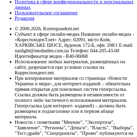
Политика в сфере конфиденциальности и персональных
данных
Пользовательское соглашение
Редакция
© 2000-2026, Korrespondent.net
Субъект в сфере онлайн-медиа Название онлайн-медиа -
«КореспонденТ.net» Адрес: 02091, місто Київ,
ХАРКІВСЬКЕ ШОСЕ, будинок 172-Б, офіс 208/1 E-mail:
sunlight@mediadim.com.ua
Телефон: 044-205-43-00
Идентификатор медиа - R40-06068
Использование любых материалов, размещённых на
сайте, разрешается при условии ссылки на
Корреспондент.net.
При копировании материалов со страницы «Новости
Украины и мира», для интернет-изданий – обязательна
прямая открытая для поисковых систем гиперссылка.
Ссылка должна быть размещена в независимости от
полного либо частичного использования материалов.
Гиперссылка (для интернет- изданий) – должна быть
размещена в подзаголовке или в первом абзаце
материала.
Новости с пометками "Мнение", "Экспертиза",
"Заявление", "Регионы", "Деньги", "Власть", "Выборы",
"Тест-драйв", "Спецпроекты", "Промо" публикуются на