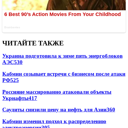
ЧИТАЙТЕ ТАКЖЕ
Украина подготовила к зиме пять энергоблоков
АЭС
530
Кабмин созывает встречи с бизнесом после атаки
РФ
525
Россияне массированно атаковали объекты
Укрнафты
417
Саудиты снизили цену на нефть для Азии
360
Кабмин изменил подход к распределению
электроэнергии
305