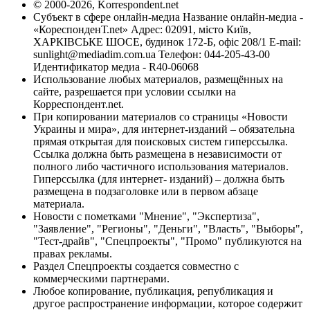
© 2000-2026, Korrespondent.net
Субъект в сфере онлайн-медиа Название онлайн-медиа -
«КореспонденТ.net» Адрес: 02091, місто Київ,
ХАРКІВСЬКЕ ШОСЕ, будинок 172-Б, офіс 208/1 E-mail:
sunlight@mediadim.com.ua
Телефон: 044-205-43-00
Идентификатор медиа - R40-06068
Использование любых материалов, размещённых на
сайте, разрешается при условии ссылки на
Корреспондент.net.
При копировании материалов со страницы «Новости
Украины и мира», для интернет-изданий – обязательна
прямая открытая для поисковых систем гиперссылка.
Ссылка должна быть размещена в независимости от
полного либо частичного использования материалов.
Гиперссылка (для интернет- изданий) – должна быть
размещена в подзаголовке или в первом абзаце
материала.
Новости с пометками "Мнение", "Экспертиза",
"Заявление", "Регионы", "Деньги", "Власть", "Выборы",
"Тест-драйв", "Спецпроекты", "Промо" публикуются на
правах рекламы.
Раздел Спецпроекты создается совместно с
коммерческими партнерами.
Любое копирование, публикация, републикация и
другое распространение информации, которое содержит