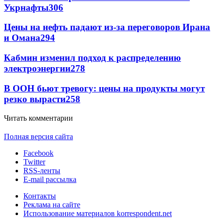
Укрнафты
306
Цены на нефть падают из-за переговоров Ирана
и Омана
294
Кабмин изменил подход к распределению
электроэнергии
278
В ООН бьют тревогу: цены на продукты могут
резко вырасти
258
Читать комментарии
Полная версия сайта
Facebook
Twitter
RSS-ленты
E-mail рассылка
Контакты
Реклама на сайте
Использование материалов korrespondent.net