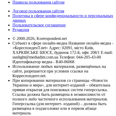
Правила пользования сайтом
Договор пользования сайтом
Политика в сфере конфиденциальности и персональных
данных
Пользовательское соглашение
Редакция
© 2000-2026, Korrespondent.net
Субъект в сфере онлайн-медиа Название онлайн-медиа -
«КореспонденТ.net» Адрес: 02091, місто Київ,
ХАРКІВСЬКЕ ШОСЕ, будинок 172-Б, офіс 208/1 E-mail:
sunlight@mediadim.com.ua
Телефон: 044-205-43-00
Идентификатор медиа - R40-06068
Использование любых материалов, размещённых на
сайте, разрешается при условии ссылки на
Корреспондент.net.
При копировании материалов со страницы «Новости
Украины и мира», для интернет-изданий – обязательна
прямая открытая для поисковых систем гиперссылка.
Ссылка должна быть размещена в независимости от
полного либо частичного использования материалов.
Гиперссылка (для интернет- изданий) – должна быть
размещена в подзаголовке или в первом абзаце
материала.