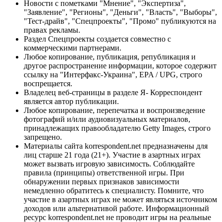
Новости с пометками "Мнение", "Экспертиза",
"Заявление", "Регионы", "Деньги", "Власть", "Выборы",
"Тест-драйв", "Спецпроекты", "Промо" публикуются на
правах рекламы.
Раздел Спецпроекты создается совместно с
коммерческими партнерами.
Любое копирование, публикация, републикация и
другое распространение информации, которое содержит
ссылку на "Интерфакс-Украина", EPA / UPG, строго
воспрещается.
Владелец веб-страницы в разделе Я- Корреспондент
является автор публикации.
Любое копирование, перепечатка и воспроизведение
фотографий и/или аудиовизуальных материалов,
принадлежащих правообладателю Getty Images, строго
запрещено.
Материалы сайта korrespondent.net предназначены для
лиц старше 21 года (21+). Участие в азартных играх
может вызвать игровую зависимость. Соблюдайте
правила (принципы) ответственной игры. При
обнаружении первых признаков зависимости
немедленно обратитесь к специалисту. Помните, что
участие в азартных играх не может являться источником
доходов или альтернативой работе. Информационный
ресурс korrespondent.net не проводит игры на реальные