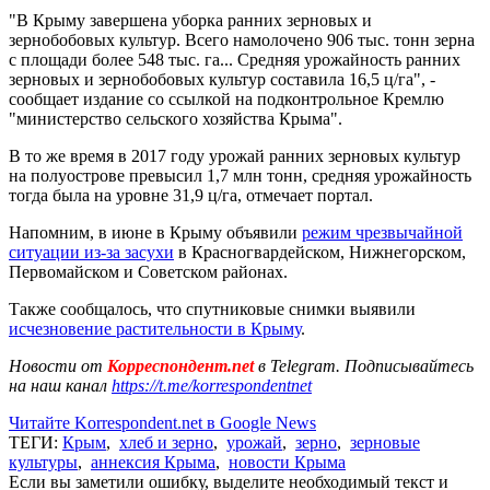
"В Крыму завершена уборка ранних зерновых и
зернобобовых культур. Всего намолочено 906 тыс. тонн зерна
с площади более 548 тыс. га... Средняя урожайность ранних
зерновых и зернобобовых культур составила 16,5 ц/га", -
сообщает издание со ссылкой на подконтрольное Кремлю
"министерство сельского хозяйства Крыма".
В то же время в 2017 году урожай ранних зерновых культур
на полуострове превысил 1,7 млн тонн, средняя урожайность
тогда была на уровне 31,9 ц/га, отмечает портал.
Напомним, в июне в Крыму объявили
режим чрезвычайной
ситуации из-за засухи
в Красногвардейском, Нижнегорском,
Первомайском и Советском районах.
Также сообщалось, что спутниковые снимки выявили
исчезновение растительности в Крыму
.
Новости от
Корреспондент.net
в Telegram. Подписывайтесь
на наш канал
https://t.me/korrespondentnet
Читайте Korrespondent.net в Google News
ТЕГИ:
Крым
,
хлеб и зерно
,
урожай
,
зерно
,
зерновые
культуры
,
аннексия Крыма
,
новости Крыма
Если вы заметили ошибку, выделите необходимый текст и