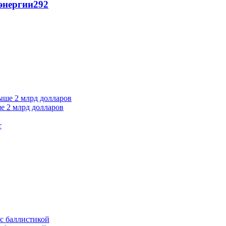
энергии
292
е 2 млрд долларов
т