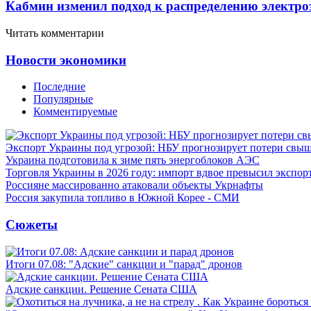
Кабмин изменил подход к распределению электро
Читать комментарии
Новости экономики
Последние
Популярные
Комментируемые
Экспорт Украины под угрозой: НБУ прогнозирует потери свыш
Украина подготовила к зиме пять энергоблоков АЭС
Торговля Украины в 2026 году: импорт вдвое превысил экспор
Россияне массированно атаковали объекты Укрнафты
Россия закупила топливо в Южной Корее - СМИ
Сюжеты
Итоги 07.08: "Адские" санкции и "парад" дронов
Адские санкции. Решение Сената США