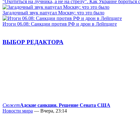
"Охотиться на лучника, а не на стрелу". Как Украине бороться 
Загадочный звук напугал Москву: что это было
Итоги 06.08: Санкции против РФ и дрон в Лейпциге
ВЫБОР РЕДАКТОРА
Сюжет
Адские санкции. Решение Сената США
Новости мира
— Вчера, 23:14