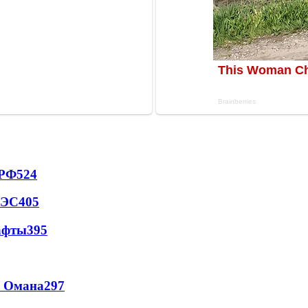
 РФ
524
АЭС
405
афты
395
и Омана
297