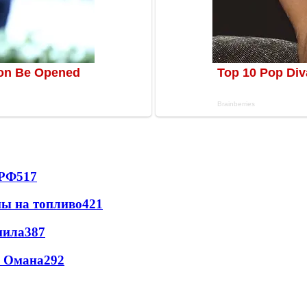
 РФ
517
ны на топливо
421
пила
387
и Омана
292