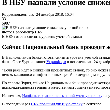
В НБУ назвали условие сниже
Корреспондент.biz, 24 декабря 2018, 16:04
33
5987
Фото: Пресс-центр НБУ
В НБУ готовы снизить уровень учетной ставки
Сейчас Национальный банк проводит же
В Национальном банке готовы снизить уровень учетной ставки
банка Олег Чурий, пишет
Укринформ
в понедельник, 24 декабр
"Если речь идет о снижении процентных ставок, то оно может 
целям, касающихся инфляционных целей в следующем году, а эт
По словам Чурия, сейчас Национальный банк проводит жесткую
привлекательность гривни в качестве инструмента инвестиров
Напомним,
Нацбанк сохранил неизменной учетную ставку
на у
В последний раз
НБУ повышал учетную ставку
в сентябре.