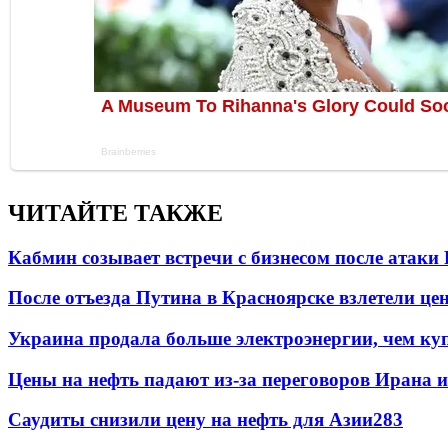
ЧИТАЙТЕ ТАКЖЕ
Кабмин созывает встречи с бизнесом после атаки
После отъезда Путина в Красноярске взлетели це
Украина продала больше электроэнергии, чем ку
Цены на нефть падают из-за переговоров Ирана 
Саудиты снизили цену на нефть для Азии
283