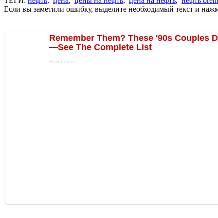
ТЕГИ:
нефть
,
цена
,
цены на нефть
,
цена на нефть
,
нефть bren
Если вы заметили ошибку, выделите необходимый текст и нажми