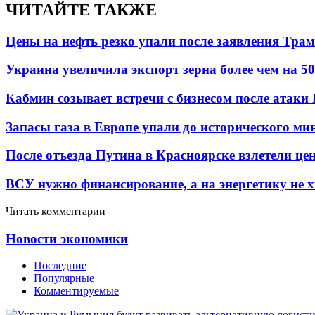
ЧИТАЙТЕ ТАКЖЕ
Цены на нефть резко упали после заявления Тра
Украина увеличила экспорт зерна более чем на 5
Кабмин созывает встречи с бизнесом после атаки
Запасы газа в Европе упали до исторического м
После отъезда Путина в Красноярске взлетели це
ВСУ нужно финансирование, а на энергетику не х
Читать комментарии
Новости экономики
Последние
Популярные
Комментируемые