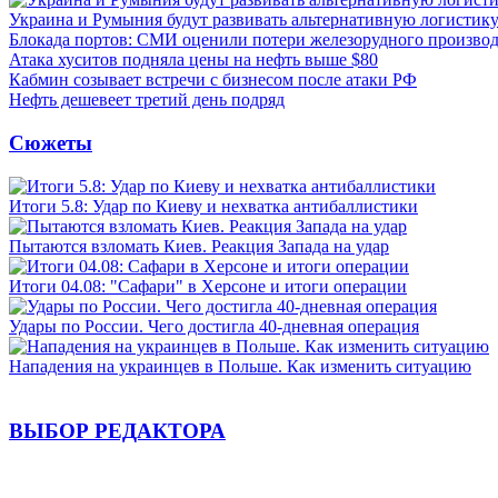
Украина и Румыния будут развивать альтернативную логистику
Блокада портов: СМИ оценили потери железорудного производ
Атака хуситов подняла цены на нефть выше $80
Кабмин созывает встречи с бизнесом после атаки РФ
Нефть дешевеет третий день подряд
Сюжеты
Итоги 5.8: Удар по Киеву и нехватка антибаллистики
Пытаются взломать Киев. Реакция Запада на удар
Итоги 04.08: "Сафари" в Херсоне и итоги операции
Удары по России. Чего достигла 40-дневная операция
Нападения на украинцев в Польше. Как изменить ситуацию
ВЫБОР РЕДАКТОРА