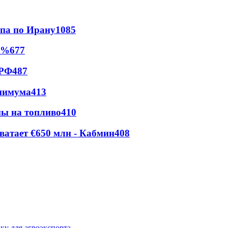
мпа по Ирану
1085
0%
677
 РФ
487
инимума
413
ны на топливо
410
ватает €650 млн - Кабмин
408