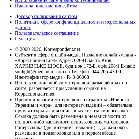
Использование материалов korrespondent.net
Правила пользования сайтом
Договор пользования сайтом
Политика в сфере конфиденциальности и персональных
данных
Пользовательское соглашение
Редакция
© 2000-2026, Korrespondent.net
Субъект в сфере онлайн-медиа Название онлайн-медиа -
«КореспонденТ.net» Адрес: 02091, місто Київ,
ХАРКІВСЬКЕ ШОСЕ, будинок 172-Б, офіс 208/1 E-mail:
sunlight@mediadim.com.ua
Телефон: 044-205-43-00
Идентификатор медиа - R40-06068
Использование любых материалов, размещённых на
сайте, разрешается при условии ссылки на
Корреспондент.net.
При копировании материалов со страницы «Новости
Украины и мира», для интернет-изданий – обязательна
прямая открытая для поисковых систем гиперссылка.
Ссылка должна быть размещена в независимости от
полного либо частичного использования материалов.
Гиперссылка (для интернет- изданий) – должна быть
размещена в подзаголовке или в первом абзаце
материала.