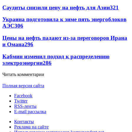
Саудиты снизили цену на нефть для Азии
321
Украина подготовила к зиме пять энергоблоков
АЭС
306
Цены на нефть падают из-за переговоров Ирана
и Омана
296
Кабмин изменил подход к распределению
электроэнергии
286
Читать комментарии
Полная версия сайта
Facebook
Twitter
RSS-ленты
E-mail рассылка
Контакты
Реклама на сайте