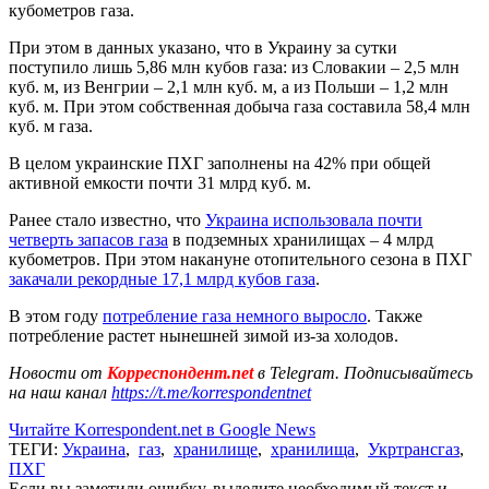
кубометров газа.
При этом в данных указано, что в Украину за сутки
поступило лишь 5,86 млн кубов газа: из Словакии – 2,5 млн
куб. м, из Венгрии – 2,1 млн куб. м, а из Польши – 1,2 млн
куб. м. При этом собственная добыча газа составила 58,4 млн
куб. м газа.
В целом украинские ПХГ заполнены на 42% при общей
активной емкости почти 31 млрд куб. м.
Ранее стало известно, что
Украина использовала почти
четверть запасов газа
в подземных хранилищах – 4 млрд
кубометров. При этом накануне отопительного сезона в ПХГ
закачали рекордные 17,1 млрд кубов газа
.
В этом году
потребление газа немного выросло
. Также
потребление растет нынешней зимой из-за холодов.
Новости от
Корреспондент.net
в Telegram. Подписывайтесь
на наш канал
https://t.me/korrespondentnet
Читайте Korrespondent.net в Google News
ТЕГИ:
Украина
,
газ
,
хранилище
,
хранилища
,
Укртрансгаз
,
ПХГ
Если вы заметили ошибку, выделите необходимый текст и