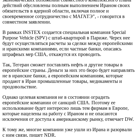
действий обусловлены полным выполнением Ираном своих
обязательств в ядерной области, включая полное и
своевременное сотрудничество с МАГАТЭ", - говорится в
совместном заявлении.
В рамках INSTEX создается специальная компания Special
Purpose Vehicle (SPV) с штаб-квартирой в Париже. Черех нее
будут осуществляться расчеты за сделки между европейскими
и иранскими компаниями, если частные банки, опасаясь
штрафных мер США, откажутся их проводить.
Так, Тегеран сможет поставлять нефть и другие товары в
европейские страны. Деньги за них это бюро будет направлять
не в иранские банки, а европейским компаниям, которые
продают в Иран промышленные товары, медикаменты и
продовольствие.
Однако целевая компания не в состоянии оградить
европейские компании от санкций США. Поэтому ее
использование будет интересно лишь тем фирмам в Европе,
которые нацелены на работу с Ираном и не опасаются
исключения от доступа к американскому рынку, отмечает DW.
К тому же, многие компании уже ушли из Ирана и разорвали
с ним связи, пишет NDR.