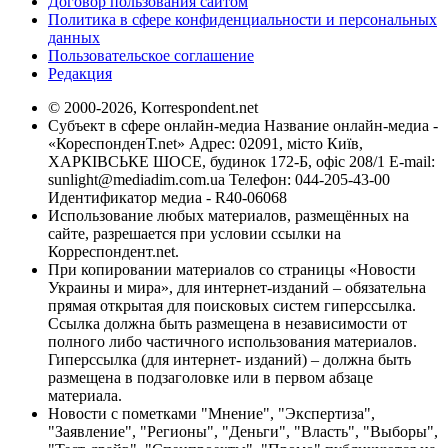
Договор пользования сайтом
Политика в сфере конфиденциальности и персональных
данных
Пользовательское соглашение
Редакция
© 2000-2026, Korrespondent.net
Субъект в сфере онлайн-медиа Название онлайн-медиа -
«КореспонденТ.net» Адрес: 02091, місто Київ,
ХАРКІВСЬКЕ ШОСЕ, будинок 172-Б, офіс 208/1 E-mail:
sunlight@mediadim.com.ua
Телефон: 044-205-43-00
Идентификатор медиа - R40-06068
Использование любых материалов, размещённых на
сайте, разрешается при условии ссылки на
Корреспондент.net.
При копировании материалов со страницы «Новости
Украины и мира», для интернет-изданий – обязательна
прямая открытая для поисковых систем гиперссылка.
Ссылка должна быть размещена в независимости от
полного либо частичного использования материалов.
Гиперссылка (для интернет- изданий) – должна быть
размещена в подзаголовке или в первом абзаце
материала.
Новости с пометками "Мнение", "Экспертиза",
"Заявление", "Регионы", "Деньги", "Власть", "Выборы",