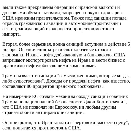
Были также прекращены операции с иранской валютой и
долговыми обязательствами, запрещена покупка долларов
США иранским правительством. Также под санкции попала
отрасль гражданской авиации и автомобилестроительный
сектор, занимающий около шести процентов местного
импорта.
Вторая, более серьезная, волна санкций вступила в действие 5
ноября. Ограничения затрагивают ключевые отрасли
экономики Ирана - нефтедобывающую и банковскую. США
запрещают экспортировать нефть из Ирана и вести бизнес с
иранскими нефтедобывающими компаниями.
Трамп назвал эти санкции "самыми жесткими, которые когда-
либо существовали". Доходы от продажи нефти, как известно,
составляют 80 процентов иранского госбюджета.
На намерение ЕС создать механизм обхода санкций советник
Трампа по национальной безопасности Джон Болтон заявил,
что США не позволят ни Евросоюзу, ни любым другим
странам обойти антииранские санкции.
Он пригрозил, что Иран заплатит "чертовски высокую цену",
если попытается противостоять США.