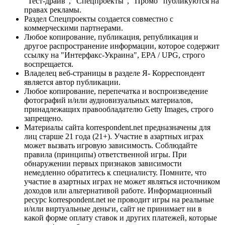
"Тест-драйв", "Спецпроекты", "Промо" публикуются на
правах рекламы.
Раздел Спецпроекты создается совместно с
коммерческими партнерами.
Любое копирование, публикация, републикация и
другое распространение информации, которое содержит
ссылку на "Интерфакс-Украина", EPA / UPG, строго
воспрещается.
Владелец веб-страницы в разделе Я- Корреспондент
является автор публикации.
Любое копирование, перепечатка и воспроизведение
фотографий и/или аудиовизуальных материалов,
принадлежащих правообладателю Getty Images, строго
запрещено.
Материалы сайта korrespondent.net предназначены для
лиц старше 21 года (21+). Участие в азартных играх
может вызвать игровую зависимость. Соблюдайте
правила (принципы) ответственной игры. При
обнаружении первых признаков зависимости
немедленно обратитесь к специалисту. Помните, что
участие в азартных играх не может являться источником
доходов или альтернативой работе. Информационный
ресурс korrespondent.net не проводит игры на реальные
и/или виртуальные деньги, сайт не принимает ни в
какой форме оплату ставок и других платежей, которые