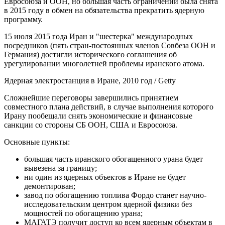
Евросоюза и ООН, но большая часть ограничений была снята
в 2015 году в обмен на обязательства прекратить ядерную
программу.
15 июля 2015 года Иран и "шестерка" международных
посредников (пять стран-постоянных членов Совбеза ООН и
Германия) достигли исторического соглашения об
урегулировании многолетней проблемы иранского атома.
Ядерная электростанция в Иране, 2010 год / Getty
Сложнейшие переговоры завершились принятием
совместного плана действий, в случае выполнения которого
Ирану пообещали снять экономические и финансовые
санкции со стороны СБ ООН, США и Евросоюза.
Основные пункты:
большая часть иранского обогащенного урана будет
вывезена за границу;
ни один из ядерных объектов в Иране не будет
демонтирован;
завод по обогащению топлива Фордо станет научно-
исследовательским центром ядерной физики без
мощностей по обогащению урана;
МАГАТЭ получит доступ ко всем ядерным объектам в