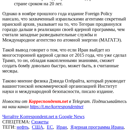
стране сроком на 20 лет.
Однако в ноябре прошлого года издание Foreign Policy
наисало, что захваченный израильскими агентами секретный
иранский архив, указывает на то, что Тегеран продвинулся
гораздо дальше в реализации своей ядерной программы, чем
считали западные разведывательные службы и
Международное агентство по атомной энергии (МАГАТЭ).
Такой вывод говорит о том, что если Иран выйдет из
многосторонней ядерной сделки от 2015 года, что уже сделал
Трамп, то он, обладая накопленными знаниями, сможет
создать бомбу довольно быстро, может быть, в считанные
месяцы.
Таково мнение физика Дэвида Олбрайта, который руководит
вашингтонской некоммерческой организацией Институт
науки и международной безопасности, писало издание.
Новости от
Корреспондент.net
в Telegram. Подписывайтесь
на наш канал
https://t.me/korrespondentnet
Читайте Korrespondent.net в Google News
СПЕЦТЕМА:
Сюжеты
ТЕГИ:
нефть
,
США
,
ЕС
,
Иран
,
Ядерная программа Ирана
,