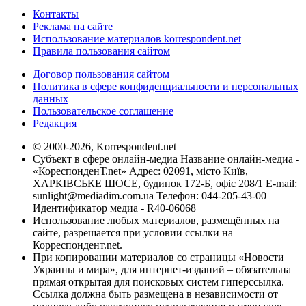
Контакты
Реклама на сайте
Использование материалов korrespondent.net
Правила пользования сайтом
Договор пользования сайтом
Политика в сфере конфиденциальности и персональных
данных
Пользовательское соглашение
Редакция
© 2000-2026, Korrespondent.net
Субъект в сфере онлайн-медиа Название онлайн-медиа -
«КореспонденТ.net» Адрес: 02091, місто Київ,
ХАРКІВСЬКЕ ШОСЕ, будинок 172-Б, офіс 208/1 E-mail:
sunlight@mediadim.com.ua
Телефон: 044-205-43-00
Идентификатор медиа - R40-06068
Использование любых материалов, размещённых на
сайте, разрешается при условии ссылки на
Корреспондент.net.
При копировании материалов со страницы «Новости
Украины и мира», для интернет-изданий – обязательна
прямая открытая для поисковых систем гиперссылка.
Ссылка должна быть размещена в независимости от