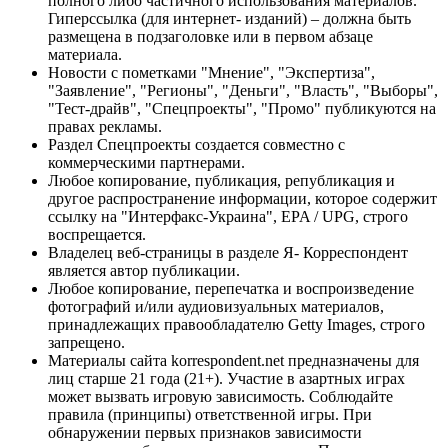
полного либо частичного использования материалов.
Гиперссылка (для интернет- изданий) – должна быть
размещена в подзаголовке или в первом абзаце
материала.
Новости с пометками "Мнение", "Экспертиза",
"Заявление", "Регионы", "Деньги", "Власть", "Выборы",
"Тест-драйв", "Спецпроекты", "Промо" публикуются на
правах рекламы.
Раздел Спецпроекты создается совместно с
коммерческими партнерами.
Любое копирование, публикация, републикация и
другое распространение информации, которое содержит
ссылку на "Интерфакс-Украина", EPA / UPG, строго
воспрещается.
Владелец веб-страницы в разделе Я- Корреспондент
является автор публикации.
Любое копирование, перепечатка и воспроизведение
фотографий и/или аудиовизуальных материалов,
принадлежащих правообладателю Getty Images, строго
запрещено.
Материалы сайта korrespondent.net предназначены для
лиц старше 21 года (21+). Участие в азартных играх
может вызвать игровую зависимость. Соблюдайте
правила (принципы) ответственной игры. При
обнаружении первых признаков зависимости