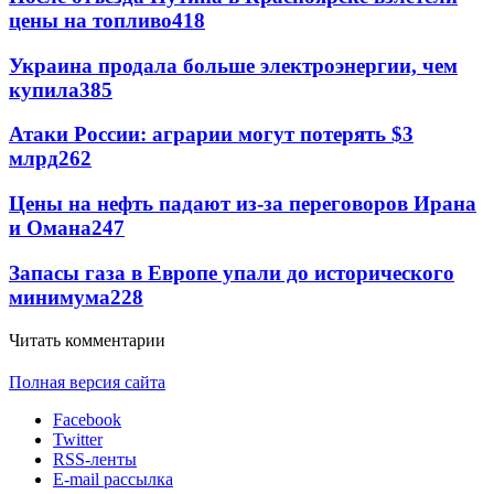
цены на топливо
418
Украина продала больше электроэнергии, чем
купила
385
Атаки России: аграрии могут потерять $3
млрд
262
Цены на нефть падают из-за переговоров Ирана
и Омана
247
Запасы газа в Европе упали до исторического
минимума
228
Читать комментарии
Полная версия сайта
Facebook
Twitter
RSS-ленты
E-mail рассылка