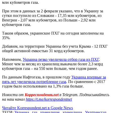
млн кубометров газа.
При этом в данных за 2 февраля указано, что в Украину за
сутки поступило из Словакии - 17,35 млн кубометров, из
Венгрии - 2,07 млн кубометров, из Польши - 2,92 млн
кубометров газа.
Таким образом, украинские ПХГ на сегодня заполнены на
35%.
Добавим, на территории Украины без учета Крыма - 12 ПХГ
общей активной емкостью 31 млрд кубометров.
Напомним,
Украина резко увеличила отбор газа из ПХГ
.
Менее чем за месяц из хранилищ выкачали более 2,3 млрд
кубометров газа – на 550 млн больше, чем годом ранее.
По данным Нафтогаза, в прошлом году
Украина впервые за
пять лет увеличила потребление газа
. По сравнению с 2017
годом было использовано на 1,3% газа больше.
Новости от
Корреспондент.net
в Telegram. Подписывайтесь
на наш канал
https://t.me/korrespondentnet
Читайте Korrespondent.net в Google News
ТЕГИ:
Украина
,
газ
,
хранилище
,
хранилища
,
Укртрансгаз
,