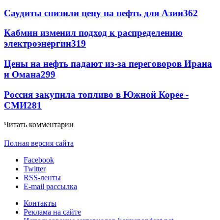
Саудиты снизили цену на нефть для Азии
362
Кабмин изменил подход к распределению
электроэнергии
319
Цены на нефть падают из-за переговоров Ирана
и Омана
299
Россия закупила топливо в Южной Корее -
СМИ
281
Читать комментарии
Полная версия сайта
Facebook
Twitter
RSS-ленты
E-mail рассылка
Контакты
Реклама на сайте