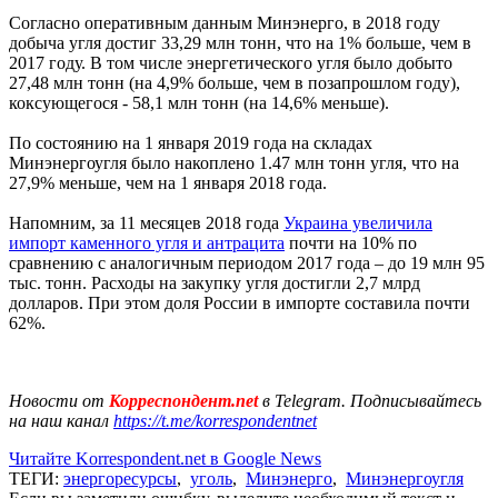
Согласно оперативным данным Минэнерго, в 2018 году
добыча угля достиг 33,29 млн тонн, что на 1% больше, чем в
2017 году. В том числе энергетического угля было добыто
27,48 млн тонн (на 4,9% больше, чем в позапрошлом году),
коксующегося - 58,1 млн тонн (на 14,6% меньше).
По состоянию на 1 января 2019 года на складах
Минэнергоугля было накоплено 1.47 млн тонн угля, что на
27,9% меньше, чем на 1 января 2018 года.
Напомним, за 11 месяцев 2018 года
Украина увеличила
импорт каменного угля и антрацита
почти на 10% по
сравнению с аналогичным периодом 2017 года – до 19 млн 95
тыс. тонн. Расходы на закупку угля достигли 2,7 млрд
долларов. При этом доля России в импорте составила почти
62%.
Новости от
Корреспондент.net
в Telegram. Подписывайтесь
на наш канал
https://t.me/korrespondentnet
Читайте Korrespondent.net в Google News
ТЕГИ:
энергоресурсы
,
уголь
,
Минэнерго
,
Минэнергоугля