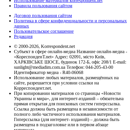
Использование материалов korrespondent.net
Правила пользования сайтом
Договор пользования сайтом
Политика в сфере конфиденциальности и персональных
данных
Пользовательское соглашение
Редакция
© 2000-2026, Korrespondent.net
Субъект в сфере онлайн-медиа Название онлайн-медиа -
«КореспонденТ.net» Адрес: 02091, місто Київ,
ХАРКІВСЬКЕ ШОСЕ, будинок 172-Б, офіс 208/1 E-mail:
sunlight@mediadim.com.ua
Телефон: 044-205-43-00
Идентификатор медиа - R40-06068
Использование любых материалов, размещённых на
сайте, разрешается при условии ссылки на
Корреспондент.net.
При копировании материалов со страницы «Новости
Украины и мира», для интернет-изданий – обязательна
прямая открытая для поисковых систем гиперссылка.
Ссылка должна быть размещена в независимости от
полного либо частичного использования материалов.
Гиперссылка (для интернет- изданий) – должна быть
размещена в подзаголовке или в первом абзаце
материала.