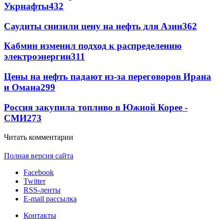
Укрнафты
432
Саудиты снизили цену на нефть для Азии
362
Кабмин изменил подход к распределению
электроэнергии
311
Цены на нефть падают из-за переговоров Ирана
и Омана
299
Россия закупила топливо в Южной Корее -
СМИ
273
Читать комментарии
Полная версия сайта
Facebook
Twitter
RSS-ленты
E-mail рассылка
Контакты