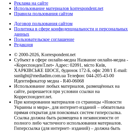
Реклама на сайте
Использование материалов korrespondent.net
Правила пользования сайтом
Договор пользования сайтом
Политика в сфере конфиденциальности и персональных
данных
Пользовательское соглашение
Редакция
© 2000-2026, Korrespondent.net
Субъект в сфере онлайн-медиа Название онлайн-медиа -
«КореспонденТ.net» Адрес: 02091, місто Київ,
ХАРКІВСЬКЕ ШОСЕ, будинок 172-Б, офіс 208/1 E-mail:
sunlight@mediadim.com.ua
Телефон: 044-205-43-00
Идентификатор медиа - R40-06068
Использование любых материалов, размещённых на
сайте, разрешается при условии ссылки на
Корреспондент.net.
При копировании материалов со страницы «Новости
Украины и мира», для интернет-изданий – обязательна
прямая открытая для поисковых систем гиперссылка.
Ссылка должна быть размещена в независимости от
полного либо частичного использования материалов.
Гиперссылка (для интернет- изданий) – должна быть