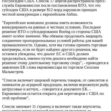
госсубсидий США. Список 17 апреля распространила пресс-
служба Еврокомиссии после постановления ВТО, что эти
субсидии США в размере $12 млрд нарушили принцип
честной конкуренции с европейским Airbus.
"Европейские компании должны иметь возможность
конкурировать на равных и честных условиях. Последнее
решение ВТО о субсидировании Boeing со стороны США
имеет особое значение. Мы обязаны продолжать защищать
сохранение пропорциональных условий работы для нашей
промышленности. Однако, хотя мы готовы принять торговые
контрмеры, если не будет найдено другого решения, мы
остаемся убеждены, что диалог ЕС и США должен
продолжаться, именно путем диалога необходимо найти
решение этому длительному торговому спору", - приводятся в
заявлении ЕК слова еврокомиссара по торговле Сесилии
Мальмстрем.
"Список включает широкий перечень товаров, от самолетов и
химикатов до аграрной продукции, включая мороженую рыбу,
цитрусовые и кетчуп, - говорится в документе ЕК. -
Еврокомиссия остается открыта для переговоров с США по
этой проблеме".
Список занимает 11 страниц и включает также вертолеты,
множество типов колесной техники от тракторов до