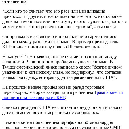
отношениях.
"Если кто-то считает, что его раса или цивилизация
превосходит другие, и настаивает на том, что все остальные
должны измениться или исчезнуть, то это глупая идея, которая
может иметь катастрофические последствия", - сказал Си.
Он призвал к избавлению и продвижению гармоничного
диалога между разными странами. В пример председатель
КНР привел инициативу нового Шелкового пути.
Накануне Трамп заявил, что не считает возникшие между
Пекином и Вашингтоном проблемы существенными. В
Twitter американский лидер написал о своем "безграничном
уважении" к китайскому главе, но подчеркнул, что согласен
только "на сделку, которая будет потрясающей для США".
На прошлой неделе прошел новый раунд торговым
переговоров, которые завершились решением
Трампа ввести
пошлины на все товары из КНР
.
Однако президент США не считает их неудачными и пока о
дате применения этой меры пока не сообщалось.
Пекин ответил повышением тарифов на 60 миллиардов
долларов американского экспорта, а государственные СМИ