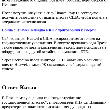
но его введение откладывалось из-за торговых переговоров с
Пекином.
После вступления указа в силу Huawei будет необходимо
получить разрешение от правительства США, чтобы покупать
американские технологии.
Война с Huawei. Канадца в КНР приговорили к смерти
Сейчас запрет Huawei в США распространяется только на
государственные учреждения. В августе прошлого года Трамп
также запретил правительственным ведомствам использовать
оборудование и другой китайской компании - ZTE.
Через несколько часов Минторг США объявило о решении
внести Huawei, а также 70 связанных с ней фирм в черный
список.
Ответ Китая
В Пекине меру оценили как "злоупотребление
государственной властью", а председатель КНР Си Цзиньпин
предостерег от опасности расизма в международных