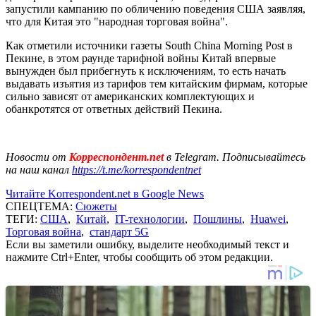
запустили кампанию по обличению поведения США заявляя,
что для Китая это "народная торговая война".
Как отметили источники газеты South China Morning Post в
Пекине, в этом раунде тарифной войны Китай впервые
вынужден был прибегнуть к исключениям, то есть начать
выдавать изъятия из тарифов тем китайским фирмам, которые
сильно зависят от американских комплектующих и
обанкротятся от ответных действий Пекина.
Новости от
Корреспондент.net
в Telegram. Подписывайтесь
на наш канал
https://t.me/korrespondentnet
Читайте Korrespondent.net в Google News
СПЕЦТЕМА:
Сюжеты
ТЕГИ:
США
,
Китай
,
IT-технологии
,
Пошлины
,
Huawei
,
Торговая война
,
стандарт 5G
Если вы заметили ошибку, выделите необходимый текст и
нажмите Ctrl+Enter, чтобы сообщить об этом редакции.