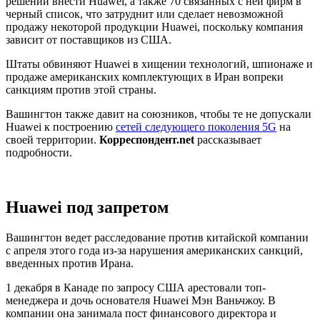
решении внести Huawei, а также 70 связанных с ней фирм в
черный список, что затруднит или сделает невозможной
продажу некоторой продукции Huawei, поскольку компания
зависит от поставщиков из США.
Штаты обвиняют Huawei в хищении технологий, шпионаже и
продаже американских комплектующих в Иран вопреки
санкциям против этой страны.
Вашингтон также давит на союзников, чтобы те не допускали
Huawei к построению
сетей следующего поколения 5G
на
своей территории.
Корреспондент.net
рассказывает
подробности.
Huawei под запретом
Вашингтон ведет расследование против китайской компании
с апреля этого года из-за нарушения американских санкций,
введенных против Ирана.
1 декабря в Канаде по запросу США арестовали топ-
менеджера и дочь основателя Huawei Мэн Ваньчжоу. В
компании она занимала пост финансового директора и