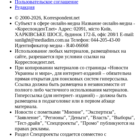
Пользовательское соглашение
Редакция
© 2000-2026, Korrespondent.net
Субъект в сфере онлайн-медиа Название онлайн-медиа -
«КореспонденТ.net» Адрес: 02091, місто Київ,
ХАРКІВСЬКЕ ШОСЕ, будинок 172-Б, офіс 208/1 E-mail:
sunlight@mediadim.com.ua
Телефон: 044-205-43-00
Идентификатор медиа - R40-06068
Использование любых материалов, размещённых на
сайте, разрешается при условии ссылки на
Корреспондент.net.
При копировании материалов со страницы «Новости
Украины и мира», для интернет-изданий – обязательна
прямая открытая для поисковых систем гиперссылка.
Ссылка должна быть размещена в независимости от
полного либо частичного использования материалов.
Гиперссылка (для интернет- изданий) – должна быть
размещена в подзаголовке или в первом абзаце
материала.
Новости с пометками "Мнение", "Экспертиза",
"Заявление", "Регионы", "Деньги", "Власть", "Выборы",
"Тест-драйв", "Спецпроекты", "Промо" публикуются на
правах рекламы.
Раздел Спецпроекты создается совместно с