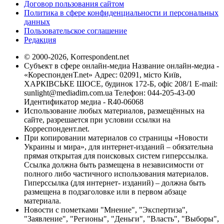
Договор пользования сайтом
Политика в сфере конфиденциальности и персональных
данных
Пользовательское соглашение
Редакция
© 2000-2026, Korrespondent.net
Субъект в сфере онлайн-медиа Название онлайн-медиа -
«КореспонденТ.net» Адрес: 02091, місто Київ,
ХАРКІВСЬКЕ ШОСЕ, будинок 172-Б, офіс 208/1 E-mail:
sunlight@mediadim.com.ua
Телефон: 044-205-43-00
Идентификатор медиа - R40-06068
Использование любых материалов, размещённых на
сайте, разрешается при условии ссылки на
Корреспондент.net.
При копировании материалов со страницы «Новости
Украины и мира», для интернет-изданий – обязательна
прямая открытая для поисковых систем гиперссылка.
Ссылка должна быть размещена в независимости от
полного либо частичного использования материалов.
Гиперссылка (для интернет- изданий) – должна быть
размещена в подзаголовке или в первом абзаце
материала.
Новости с пометками "Мнение", "Экспертиза",
"Заявление", "Регионы", "Деньги", "Власть", "Выборы",