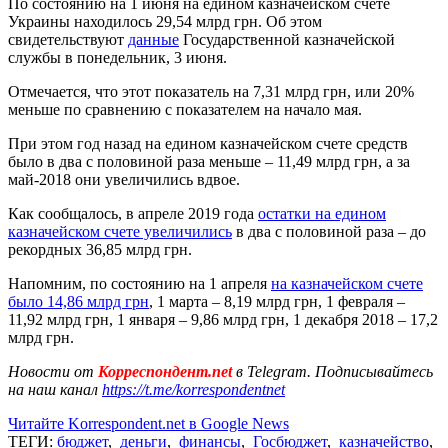
По состоянию на 1 июня на едином казначейском счете
Украины находилось 29,54 млрд грн. Об этом
свидетельствуют
данные
Государственной казначейской
службы в понедельник, 3 июня.
Отмечается, что этот показатель на 7,31 млрд грн, или 20%
меньше по сравнению с показателем на начало мая.
При этом год назад на едином казначейском счете средств
было в два с половиной раза меньше – 11,49 млрд грн, а за
май-2018 они увеличились вдвое.
Как сообщалось, в апреле 2019 года
остатки на едином
казначейском счете увеличились
в два с половиной раза – до
рекордных 36,85 млрд грн.
Напомним, по состоянию на 1 апреля
на казначейском счете
было 14,86 млрд грн
, 1 марта – 8,19 млрд грн, 1 февраля –
11,92 млрд грн, 1 января – 9,86 млрд грн, 1 декабря 2018 – 17,2
млрд грн.
Новости от
Корреспондент.net
в Telegram. Подписывайтесь
на наш канал
https://t.me/korrespondentnet
Читайте Korrespondent.net в Google News
ТЕГИ:
бюджет
,
деньги
,
финансы
,
Госбюджет
,
казначейство
,