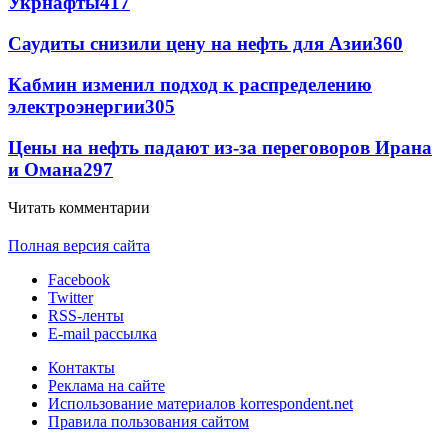
Укрнафты
417
Саудиты снизили цену на нефть для Азии
360
Кабмин изменил подход к распределению
электроэнергии
305
Цены на нефть падают из-за переговоров Ирана
и Омана
297
Читать комментарии
Полная версия сайта
Facebook
Twitter
RSS-ленты
E-mail рассылка
Контакты
Реклама на сайте
Использование материалов korrespondent.net
Правила пользования сайтом