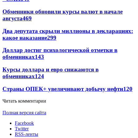
Обменники обновили курсы валют в начале
августа
469
Два депутата скрыли миллионы в декларациях:
какое наказание
299
Доллар достиг психологической отметки в
обменниках
143
Курсы доллара и евро снижаются в
обменниках
124
Страны ОПЕК+ увеличивают добычу нефти
120
Читать комментарии
Полная версия сайта
Facebook
Twitter
RSS-ленты