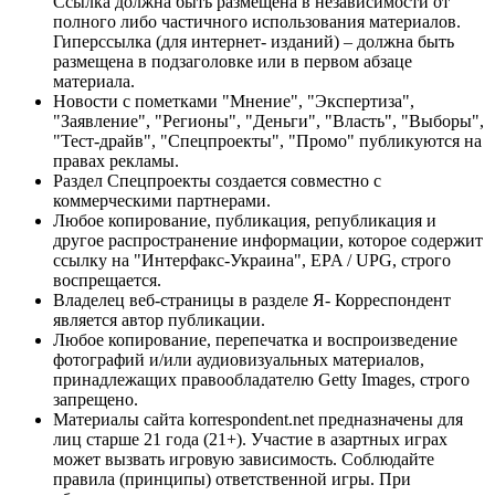
Ссылка должна быть размещена в независимости от
полного либо частичного использования материалов.
Гиперссылка (для интернет- изданий) – должна быть
размещена в подзаголовке или в первом абзаце
материала.
Новости с пометками "Мнение", "Экспертиза",
"Заявление", "Регионы", "Деньги", "Власть", "Выборы",
"Тест-драйв", "Спецпроекты", "Промо" публикуются на
правах рекламы.
Раздел Спецпроекты создается совместно с
коммерческими партнерами.
Любое копирование, публикация, републикация и
другое распространение информации, которое содержит
ссылку на "Интерфакс-Украина", EPA / UPG, строго
воспрещается.
Владелец веб-страницы в разделе Я- Корреспондент
является автор публикации.
Любое копирование, перепечатка и воспроизведение
фотографий и/или аудиовизуальных материалов,
принадлежащих правообладателю Getty Images, строго
запрещено.
Материалы сайта korrespondent.net предназначены для
лиц старше 21 года (21+). Участие в азартных играх
может вызвать игровую зависимость. Соблюдайте
правила (принципы) ответственной игры. При