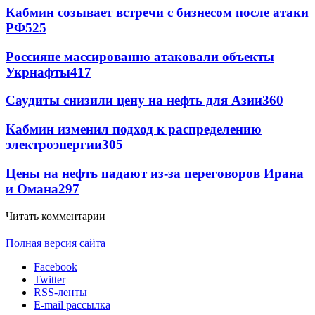
Кабмин созывает встречи с бизнесом после атаки
РФ
525
Россияне массированно атаковали объекты
Укрнафты
417
Саудиты снизили цену на нефть для Азии
360
Кабмин изменил подход к распределению
электроэнергии
305
Цены на нефть падают из-за переговоров Ирана
и Омана
297
Читать комментарии
Полная версия сайта
Facebook
Twitter
RSS-ленты
E-mail рассылка