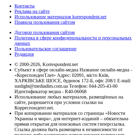
Контакты
Реклама на сайте
Использование материалов korrespondent.net
Правила пользования сайтом
Договор пользования сайтом
Политика в сфере конфиденциальности и персональных
данных
Пользовательское соглашение
Редакция
© 2000-2026, Korrespondent.net
Субъект в сфере онлайн-медиа Название онлайн-медиа -
«КореспонденТ.net» Адрес: 02091, місто Київ,
ХАРКІВСЬКЕ ШОСЕ, будинок 172-Б, офіс 208/1 E-mail:
sunlight@mediadim.com.ua
Телефон: 044-205-43-00
Идентификатор медиа - R40-06068
Использование любых материалов, размещённых на
сайте, разрешается при условии ссылки на
Корреспондент.net.
При копировании материалов со страницы «Новости
Украины и мира», для интернет-изданий – обязательна
прямая открытая для поисковых систем гиперссылка.
Ссылка должна быть размещена в независимости от
полного либо частичного использования материалов.