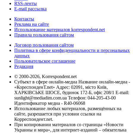
RSS-ленты
E-mail рассылка
Контакты
Реклама на сайте
Использование материалов korrespondent.net
Правила пользования сайтом
Договор пользования сайтом
Политика в сфере конфиденциальности и персональных
данных
Пользовательское соглашение
Редакция
© 2000-2026, Korrespondent.net
Субъект в сфере онлайн-медиа Название онлайн-медиа -
«КореспонденТ.net» Адрес: 02091, місто Київ,
ХАРКІВСЬКЕ ШОСЕ, будинок 172-Б, офіс 208/1 E-mail:
sunlight@mediadim.com.ua
Телефон: 044-205-43-00
Идентификатор медиа - R40-06068
Использование любых материалов, размещённых на
сайте, разрешается при условии ссылки на
Корреспондент.net.
При копировании материалов со страницы «Новости
Украины и мира», для интернет-изданий – обязательна