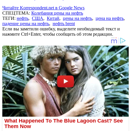
Читайте Korrespondent.net в Google News
СПЕЦТЕМА:
Колебания цены на нефть
ТЕГИ:
нефть
,
США
,
Китай
,
цены на нефть
,
цена на нефть
,
падение цены на нефть
,
нефть brent
Если вы заметили ошибку, выделите необходимый текст и
нажмите Ctrl+Enter, чтобы сообщить об этом редакции.