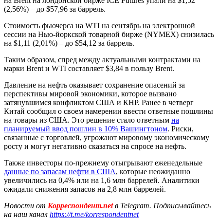
на Brent на лондонской бирже ICE Futures упали на $1,52
(2,56%) – до $57,96 за баррель.
Стоимость фьючерса на WTI на сентябрь на электронной
сессии на Нью-йоркской товарной бирже (NYMEX) снизилась
на $1,11 (2,01%) – до $54,12 за баррель.
Таким образом, спред между актуальными контрактами на
марки Brent и WTI составляет $3,84 в пользу Brent.
Давление на нефть оказывает сохранение опасений за
перспективы мировой экономики, которое вызвано
затянувшимся конфликтом США и КНР. Ранее в четверг
Китай сообщил о своем намерении ввести ответные пошлины
на товары из США. Это решение стало ответным
на
планируемый ввод пошлин в 10% Вашингтоном
. Риски,
связанные с торговлей, угрожают мировому экономическому
росту и могут негативно сказаться на спросе на нефть.
Также инвесторы по-прежнему отыгрывают еженедельные
данные по запасам нефти в США
, которые неожиданно
увеличились на 0,4% или на 1,6 млн баррелей. Аналитики
ожидали снижения запасов на 2,8 млн баррелей.
Новости от
Корреспондент.net
в Telegram. Подписывайтесь
на наш канал
https://t.me/korrespondentnet