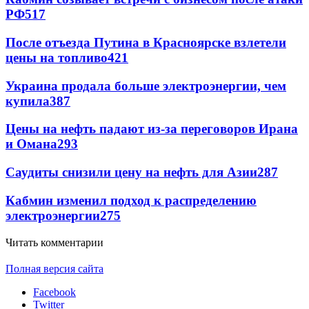
РФ
517
После отъезда Путина в Красноярске взлетели
цены на топливо
421
Украина продала больше электроэнергии, чем
купила
387
Цены на нефть падают из-за переговоров Ирана
и Омана
293
Саудиты снизили цену на нефть для Азии
287
Кабмин изменил подход к распределению
электроэнергии
275
Читать комментарии
Полная версия сайта
Facebook
Twitter