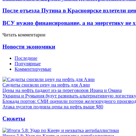
После отъезда Путина в Красноярске взлетели це
ВСУ нужно финансирование, а на энергетику не х
Читать комментарии
Новости экономики
Последние
Популярные
Комментируемые
Саудиты снизили цену на нефть для Азии
Цены на нефть падают из-за переговоров Ирана и Омана
Украина и Румыния будут развивать альтернативную логистику
Блокада портов: СМИ оценили потери железорудного производ
Атака хуситов подняла цены на нефть выше $80
Сюжеты
Итоги 5.8: Удар по Киеву и нехватка антибаллистики