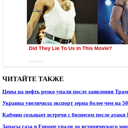
ЧИТАЙТЕ ТАКЖЕ
Цены на нефть резко упали после заявления Тра
Украина увеличила экспорт зерна более чем на 5
Кабмин созывает встречи с бизнесом после атаки
Запасы газа в Европе упали до исторического м