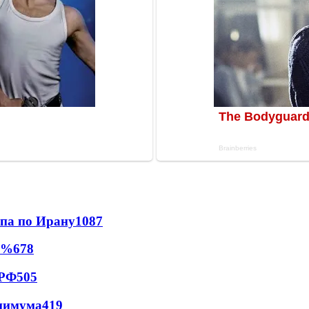
мпа по Ирану
1087
0%
678
 РФ
505
инимума
419