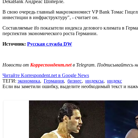
DekaBank Андреас Шойерле.
В свою очередь главный макроэкономист VP Bank Томас Гицель
инвестиции в инфраструктуру", - считает он.
Составляемые ifo показатели индекса делового климата в Гер
перспектив экономического роста Германии.
Источник:
Русская служба DW
Новости от
Корреспондент.net
в Telegram. Подписывайтесь н
Читайте Korrespondent.net в Google News
ТЕГИ:
экономика
,
Германия
,
бизнес
,
индексы
,
индекс
Если вы заметили ошибку, выделите необходимый текст и нажми