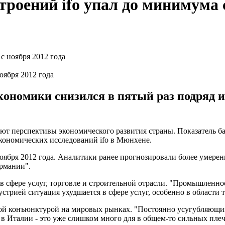
роений ifo упал до минимума с
оября 2012 года
ономики снизился в пятый раз подряд и 
т перспективы экономического развития страны. Показатель бар
 экономических исследований ifo в Мюнхене.
оября 2012 года. Аналитики ранее прогнозировали более умеренн
рмании".
 сфере услуг, торговле и строительной отрасли. "Промышленност
ндустрией ситуация ухудшается в сфере услуг, особенно в области 
абой конъюнктурой на мировых рынках. "Постоянно усугубляющи
 в Италии - это уже слишком много для в общем-то сильных пле