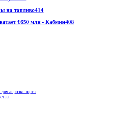
ны на топливо
414
ватает €650 млн - Кабмин
408
 для агроэкспорта
ства