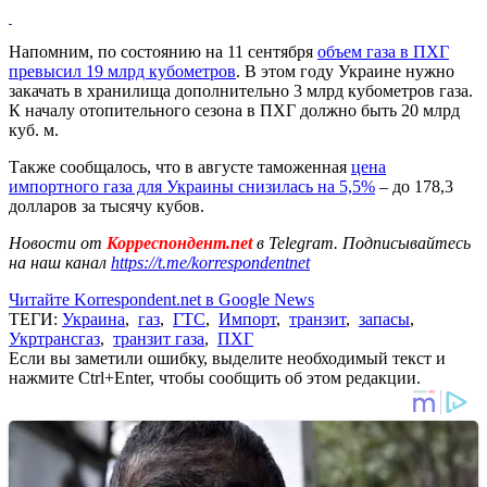
Напомним, по состоянию на 11 сентября
объем газа в ПХГ
превысил 19 млрд кубометров
. В этом году Украине нужно
закачать в хранилища дополнительно 3 млрд кубометров газа.
К началу отопительного сезона в ПХГ должно быть 20 млрд
куб. м.
Также сообщалось, что в августе таможенная
цена
импортного газа для Украины снизилась на 5,5%
– до 178,3
долларов за тысячу кубов.
Новости от
Корреспондент.net
в Telegram. Подписывайтесь
на наш канал
https://t.me/korrespondentnet
Читайте Korrespondent.net в Google News
ТЕГИ:
Украина
,
газ
,
ГТС
,
Импорт
,
транзит
,
запасы
,
Укртрансгаз
,
транзит газа
,
ПХГ
Если вы заметили ошибку, выделите необходимый текст и
нажмите Ctrl+Enter, чтобы сообщить об этом редакции.