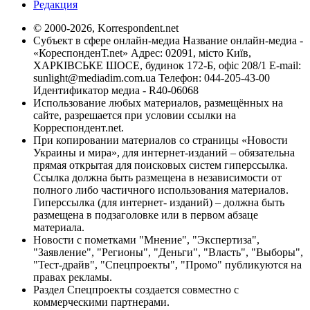
Редакция
© 2000-2026, Korrespondent.net
Субъект в сфере онлайн-медиа Название онлайн-медиа -
«КореспонденТ.net» Адрес: 02091, місто Київ,
ХАРКІВСЬКЕ ШОСЕ, будинок 172-Б, офіс 208/1 E-mail:
sunlight@mediadim.com.ua
Телефон: 044-205-43-00
Идентификатор медиа - R40-06068
Использование любых материалов, размещённых на
сайте, разрешается при условии ссылки на
Корреспондент.net.
При копировании материалов со страницы «Новости
Украины и мира», для интернет-изданий – обязательна
прямая открытая для поисковых систем гиперссылка.
Ссылка должна быть размещена в независимости от
полного либо частичного использования материалов.
Гиперссылка (для интернет- изданий) – должна быть
размещена в подзаголовке или в первом абзаце
материала.
Новости с пометками "Мнение", "Экспертиза",
"Заявление", "Регионы", "Деньги", "Власть", "Выборы",
"Тест-драйв", "Спецпроекты", "Промо" публикуются на
правах рекламы.
Раздел Спецпроекты создается совместно с
коммерческими партнерами.