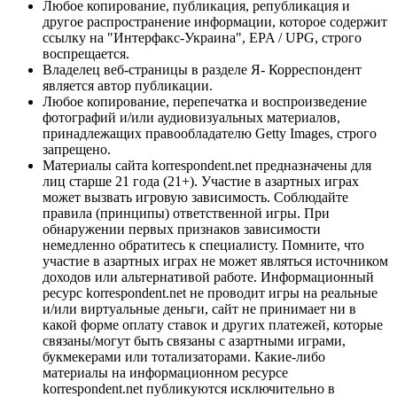
Любое копирование, публикация, републикация и
другое распространение информации, которое содержит
ссылку на "Интерфакс-Украина", EPA / UPG, строго
воспрещается.
Владелец веб-страницы в разделе Я- Корреспондент
является автор публикации.
Любое копирование, перепечатка и воспроизведение
фотографий и/или аудиовизуальных материалов,
принадлежащих правообладателю Getty Images, строго
запрещено.
Материалы сайта korrespondent.net предназначены для
лиц старше 21 года (21+). Участие в азартных играх
может вызвать игровую зависимость. Соблюдайте
правила (принципы) ответственной игры. При
обнаружении первых признаков зависимости
немедленно обратитесь к специалисту. Помните, что
участие в азартных играх не может являться источником
доходов или альтернативой работе. Информационный
ресурс korrespondent.net не проводит игры на реальные
и/или виртуальные деньги, сайт не принимает ни в
какой форме оплату ставок и других платежей, которые
связаны/могут быть связаны с азартными играми,
букмекерами или тотализаторами. Какие-либо
материалы на информационном ресурсе
korrespondent.net публикуются исключительно в