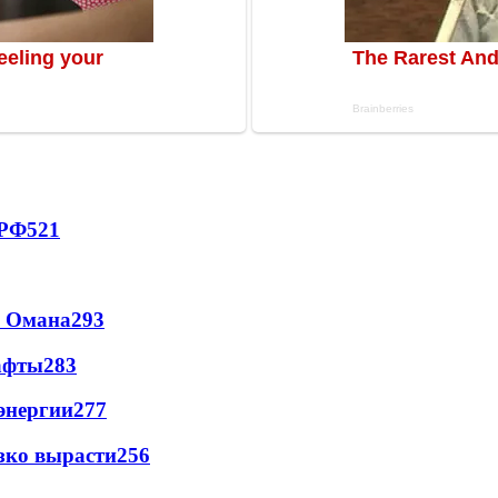
 РФ
521
и Омана
293
афты
283
энергии
277
зко вырасти
256