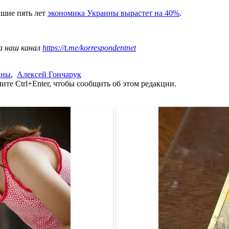
йшие пять лет
экономика Украины вырастет на 40%
.
а наш канал
https://t.me/korrespondentnet
ины
,
Алексей Гончарук
те Ctrl+Enter, чтобы сообщить об этом редакции.