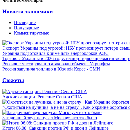
Читать комментарии
Новости экономики
Последние
Популярные
Комментируемые
Экспорт Украины под угрозой: НБУ прогнозирует потери свыш
Украина подготовила к зиме пять энергоблоков АЭС
Торговля Украины в 2026 году: импорт вдвое превысил экспор
Россияне массированно атаковали объекты Укрнафты
Россия закупила топливо в Южной Корее - СМИ
Сюжеты
Адские санкции. Решение Сената США
"Охотиться на лучника, а не на стрелу". Как Украине бороться 
Загадочный звук напугал Москву: что это было
Итоги 06.08: Санкции против РФ и дрон в Лейпциге