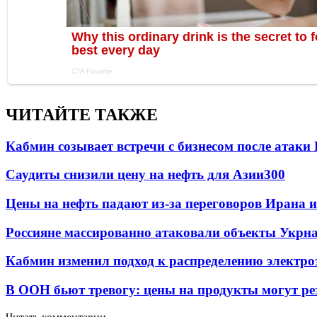
ЧИТАЙТЕ ТАКЖЕ
Кабмин созывает встречи с бизнесом после атаки
Саудиты снизили цену на нефть для Азии
300
Цены на нефть падают из-за переговоров Ирана 
Россияне массированно атаковали объекты Укрн
Кабмин изменил подход к распределению электро
В ООН бьют тревогу: цены на продукты могут ре