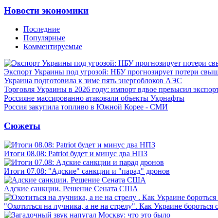
Новости экономики
Последние
Популярные
Комментируемые
Экспорт Украины под угрозой: НБУ прогнозирует потери свыш
Украина подготовила к зиме пять энергоблоков АЭС
Торговля Украины в 2026 году: импорт вдвое превысил экспор
Россияне массированно атаковали объекты Укрнафты
Россия закупила топливо в Южной Корее - СМИ
Сюжеты
Итоги 08.08: Patriot будет и минус два НПЗ
Итоги 07.08: "Адские" санкции и "парад" дронов
Адские санкции. Решение Сената США
"Охотиться на лучника, а не на стрелу". Как Украине бороться 