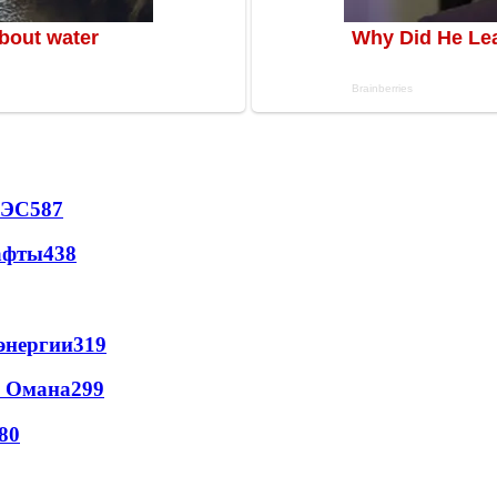
АЭС
587
афты
438
энергии
319
и Омана
299
80