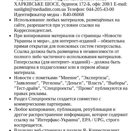
ХАРКІВСЬКЕ ШОСЕ, будинок 172-Б, офіс 208/1 E-mail:
sunlight@mediadim.com.ua
Телефон: 044-205-43-00
Идентификатор медиа - R40-06068
Использование любых материалов, размещённых на
сайте, разрешается при условии ссылки на
Корреспондент.net.
При копировании материалов со страницы «Новости
Украины и мира», для интернет-изданий – обязательна
прямая открытая для поисковых систем гиперссылка.
Ссылка должна быть размещена в независимости от
полного либо частичного использования материалов.
Гиперссылка (для интернет- изданий) – должна быть
размещена в подзаголовке или в первом абзаце
материала.
Новости с пометками "Мнение", "Экспертиза",
"Заявление", "Регионы", "Деньги", "Власть", "Выборы",
"Тест-драйв", "Спецпроекты", "Промо" публикуются на
правах рекламы.
Раздел Спецпроекты создается совместно с
коммерческими партнерами.
Любое копирование, публикация, републикация и
другое распространение информации, которое содержит
ссылку на "Интерфакс-Украина", EPA / UPG, строго
воспрещается.
Владелец веб-страницы в разделе Я- Корреспондент