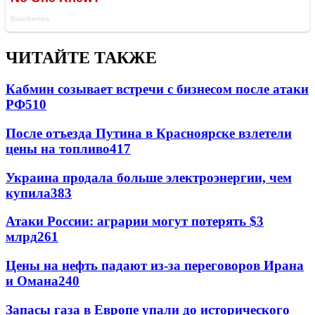
ЧИТАЙТЕ ТАКЖЕ
Кабмин созывает встречи с бизнесом после атаки
РФ
510
После отъезда Путина в Красноярске взлетели
цены на топливо
417
Украина продала больше электроэнергии, чем
купила
383
Атаки России: аграрии могут потерять $3
млрд
261
Цены на нефть падают из-за переговоров Ирана
и Омана
240
Запасы газа в Европе упали до исторического