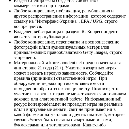
Раздел Спецпроекты создается совместно с
коммерческими партнерами.
Любое копирование, публикация, републикация и
другое распространение информации, которое содержит
ссылку на "Интерфакс-Украина", EPA / UPG, строго
воспрещается.
Владелец веб-страницы в разделе Я- Корреспондент
является автор публикации.
Любое копирование, перепечатка и воспроизведение
фотографий и/или аудиовизуальных материалов,
принадлежащих правообладателю Getty Images, строго
запрещено.
Материалы сайта korrespondent.net предназначены для
лиц старше 21 года (21+). Участие в азартных играх
может вызвать игровую зависимость. Соблюдайте
правила (принципы) ответственной игры. При
обнаружении первых признаков зависимости
немедленно обратитесь к специалисту. Помните, что
участие в азартных играх не может являться источником
доходов или альтернативой работе. Информационный
ресурс korrespondent.net не проводит игры на реальные
и/или виртуальные деньги, сайт не принимает ни в
какой форме оплату ставок и других платежей, которые
связаны/могут быть связаны с азартными играми,
букмекерами или тотализаторами. Какие-либо