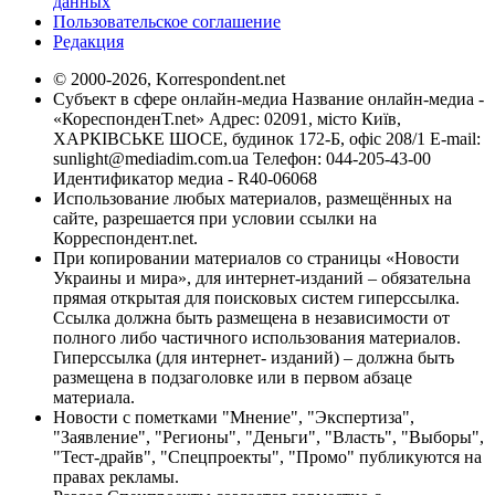
данных
Пользовательское соглашение
Редакция
© 2000-2026, Korrespondent.net
Субъект в сфере онлайн-медиа Название онлайн-медиа -
«КореспонденТ.net» Адрес: 02091, місто Київ,
ХАРКІВСЬКЕ ШОСЕ, будинок 172-Б, офіс 208/1 E-mail:
sunlight@mediadim.com.ua
Телефон: 044-205-43-00
Идентификатор медиа - R40-06068
Использование любых материалов, размещённых на
сайте, разрешается при условии ссылки на
Корреспондент.net.
При копировании материалов со страницы «Новости
Украины и мира», для интернет-изданий – обязательна
прямая открытая для поисковых систем гиперссылка.
Ссылка должна быть размещена в независимости от
полного либо частичного использования материалов.
Гиперссылка (для интернет- изданий) – должна быть
размещена в подзаголовке или в первом абзаце
материала.
Новости с пометками "Мнение", "Экспертиза",
"Заявление", "Регионы", "Деньги", "Власть", "Выборы",
"Тест-драйв", "Спецпроекты", "Промо" публикуются на
правах рекламы.