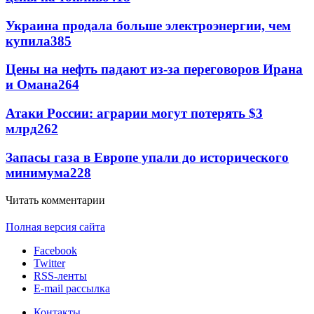
Украина продала больше электроэнергии, чем
купила
385
Цены на нефть падают из-за переговоров Ирана
и Омана
264
Атаки России: аграрии могут потерять $3
млрд
262
Запасы газа в Европе упали до исторического
минимума
228
Читать комментарии
Полная версия сайта
Facebook
Twitter
RSS-ленты
E-mail рассылка
Контакты