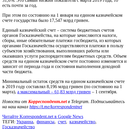
31,6%. Это самый низкий показатель с марта 2019 года, то
есть почти за год.
При этом по состоянию на 1 января на едином казначейском
счете государства было 17,547 млрд гривен.
Единый казначейский счет – система бюджетных счетов
органов Госказначейства, на которые зачисляются налоги,
сборы, иные обязательные платежи госбюджета, из которых
органами Госказначейства осуществляются платежи в пользу
субъектов хозяйствования, выполнивших работы или
оказавших услуги распорядителям бюджетных средств. Объем
средств на едином казначейском счете постоянно изменяется и
зависит от периода года и состояния выполнения доходной
части бюджета.
Минимальный остаток средств на едином казначейском счете
в 2019 году составлял 8,196 млрд гривен (по состоянию на 1
марта),
а максимальный – 61,83 млрд гривен
– 1 сентября.
Новости от
Корреспондент.net
в Telegram. Подписывайтесь
на наш канал
https://t.me/korrespondentnet
Читайте Korrespondent.net в Google News
ТЕГИ:
Украина
,
финансы
,
счет
,
казначейство
,
Госказначейство