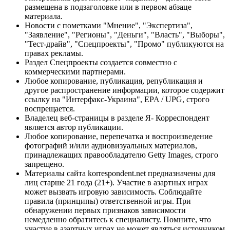
размещена в подзаголовке или в первом абзаце
материала.
Новости с пометками "Мнение", "Экспертиза",
"Заявление", "Регионы", "Деньги", "Власть", "Выборы",
"Тест-драйв", "Спецпроекты", "Промо" публикуются на
правах рекламы.
Раздел Спецпроекты создается совместно с
коммерческими партнерами.
Любое копирование, публикация, републикация и
другое распространение информации, которое содержит
ссылку на "Интерфакс-Украина", EPA / UPG, строго
воспрещается.
Владелец веб-страницы в разделе Я- Корреспондент
является автор публикации.
Любое копирование, перепечатка и воспроизведение
фотографий и/или аудиовизуальных материалов,
принадлежащих правообладателю Getty Images, строго
запрещено.
Материалы сайта korrespondent.net предназначены для
лиц старше 21 года (21+). Участие в азартных играх
может вызвать игровую зависимость. Соблюдайте
правила (принципы) ответственной игры. При
обнаружении первых признаков зависимости
немедленно обратитесь к специалисту. Помните, что
участие в азартных играх не может являться источником