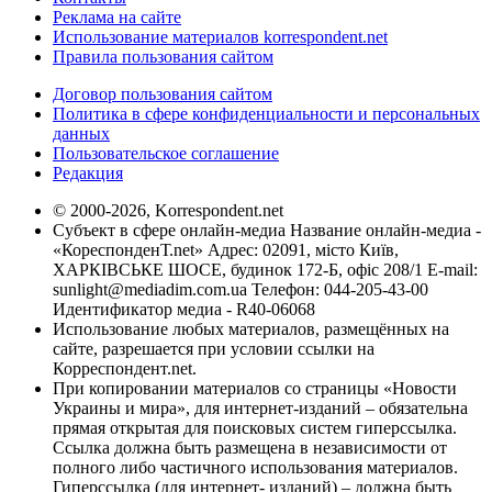
Реклама на сайте
Использование материалов korrespondent.net
Правила пользования сайтом
Договор пользования сайтом
Политика в сфере конфиденциальности и персональных
данных
Пользовательское соглашение
Редакция
© 2000-2026, Korrespondent.net
Субъект в сфере онлайн-медиа Название онлайн-медиа -
«КореспонденТ.net» Адрес: 02091, місто Київ,
ХАРКІВСЬКЕ ШОСЕ, будинок 172-Б, офіс 208/1 E-mail:
sunlight@mediadim.com.ua
Телефон: 044-205-43-00
Идентификатор медиа - R40-06068
Использование любых материалов, размещённых на
сайте, разрешается при условии ссылки на
Корреспондент.net.
При копировании материалов со страницы «Новости
Украины и мира», для интернет-изданий – обязательна
прямая открытая для поисковых систем гиперссылка.
Ссылка должна быть размещена в независимости от
полного либо частичного использования материалов.
Гиперссылка (для интернет- изданий) – должна быть