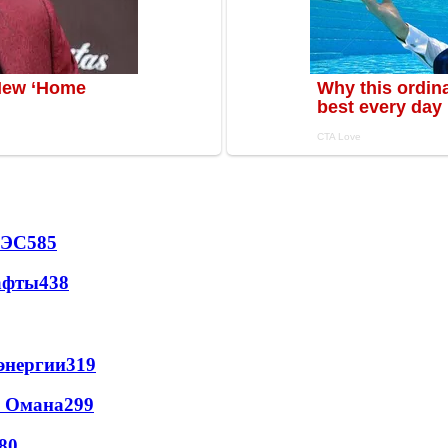
АЭС
585
афты
438
энергии
319
и Омана
299
80