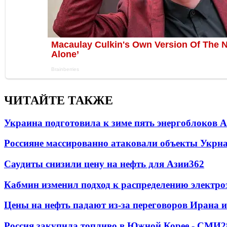
ЧИТАЙТЕ ТАКЖЕ
Украина подготовила к зиме пять энергоблоков 
Россияне массированно атаковали объекты Укрн
Саудиты снизили цену на нефть для Азии
362
Кабмин изменил подход к распределению электро
Цены на нефть падают из-за переговоров Ирана 
Россия закупила топливо в Южной Корее - СМИ
2