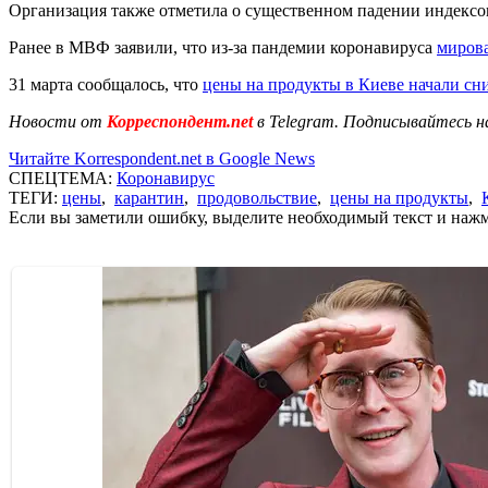
Организация также отметила о существенном падении индексов 
Ранее в МВФ заявили, что из-за пандемии коронавируса
мирова
31 марта сообщалось, что
цены на продукты в Киеве начали сн
Новости от
Корреспондент.net
в Telegram. Подписывайтесь н
Читайте Korrespondent.net в Google News
СПЕЦТЕМА:
Коронавирус
ТЕГИ:
цены
,
карантин
,
продовольствие
,
цены на продукты
,
Если вы заметили ошибку, выделите необходимый текст и нажми