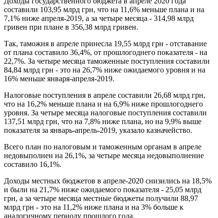
Доходы государственного бюджета в апреле 2020 года
составили 103,95 млрд грн, что на 11,6% меньше плана и на
7,1% ниже апреля-2019, а за четыре месяца - 314,98 млрд
гривен при плане в 356,38 млрд гривен.
Так, таможня в апреле принесла 19,55 млрд грн - отставание
от плана составило 36,4%, от прошлогоднего показателя - на
22,7%. За четыре месяца таможенные поступления составили
84,84 млрд грн - это на 26,7% ниже ожидаемого уровня и на
16% меньше января-апреля-2019.
Налоговые поступления в апреле составили 26,68 млрд грн,
что на 16,2% меньше плана и на 6,9% ниже прошлогоднего
уровня. За четыре месяца налоговые поступления составили
137,51 млрд грн, что на 7,8% ниже плана, но на 9,9% выше
показателя за январь-апрель-2019, указало казначейство.
Всего план по налоговым и таможенным органам в апреле
недовыполнен на 26,1%, за четыре месяца недовыполнение
составило 16,1%.
Доходы местных бюджетов в апреле-2020 снизились на 18,5%
и были на 21,7% ниже ожидаемого показателя - 25,05 млрд
грн, а за четыре месяца местные бюджеты получили 88,97
млрд грн - это на 11,2% ниже плана и на 3% больше к
аналогичному периоду прошлого года.