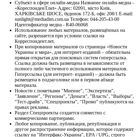
Субъект в сфере онлайн-медиа Название онлайн-медиа -
«КореспонденТ.net» Адрес: 02091, місто Київ,
ХАРКІВСЬКЕ ШОСЕ, будинок 172-Б, офіс 208/1 E-mail:
sunlight@mediadim.com.ua
Телефон: 044-205-43-00
Идентификатор медиа - R40-06068
Использование любых материалов, размещённых на
сайте, разрешается при условии ссылки на
Корреспондент.net.
При копировании материалов со страницы «Новости
Украины и мира», для интернет-изданий – обязательна
прямая открытая для поисковых систем гиперссылка.
Ссылка должна быть размещена в независимости от
полного либо частичного использования материалов.
Гиперссылка (для интернет- изданий) – должна быть
размещена в подзаголовке или в первом абзаце
материала.
Новости с пометками "Мнение", "Экспертиза",
"Заявление", "Регионы", "Деньги", "Власть", "Выборы",
"Тест-драйв", "Спецпроекты", "Промо" публикуются на
правах рекламы.
Раздел Спецпроекты создается совместно с
коммерческими партнерами.
Любое копирование, публикация, републикация и
другое распространение информации, которое содержит
ссылку на "Интерфакс-Украина", EPA / UPG, строго