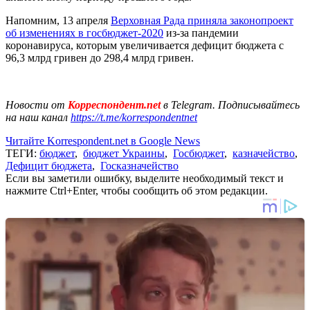
Напомним, 13 апреля
Верховная Рада приняла законопроект
об изменениях в госбюджет-2020
из-за пандемии
коронавируса, которым увеличивается дефицит бюджета с
96,3 млрд гривен до 298,4 млрд гривен.
Новости от
Корреспондент.net
в Telegram. Подписывайтесь
на наш канал
https://t.me/korrespondentnet
Читайте Korrespondent.net в Google News
ТЕГИ:
бюджет
,
бюджет Украины
,
Госбюджет
,
казначейство
,
Дефицит бюджета
,
Госказначейство
Если вы заметили ошибку, выделите необходимый текст и
нажмите Ctrl+Enter, чтобы сообщить об этом редакции.