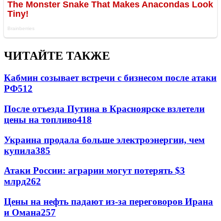
ЧИТАЙТЕ ТАКЖЕ
Кабмин созывает встречи с бизнесом после атаки
РФ
512
После отъезда Путина в Красноярске взлетели
цены на топливо
418
Украина продала больше электроэнергии, чем
купила
385
Атаки России: аграрии могут потерять $3
млрд
262
Цены на нефть падают из-за переговоров Ирана
и Омана
257