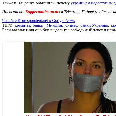
Также в Нацбанке объяснили, почему
украинцам недоступны 
Новости от
Корреспондент.net
в Telegram. Подписывайтесь н
Читайте Korrespondent.net в Google News
ТЕГИ:
кредиты
,
банки
,
Минфин
,
бизнес
,
банки Украины
,
кр
Если вы заметили ошибку, выделите необходимый текст и нажми