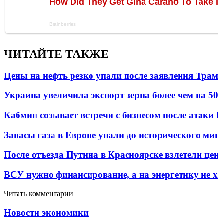
ЧИТАЙТЕ ТАКЖЕ
Цены на нефть резко упали после заявления Тра
Украина увеличила экспорт зерна более чем на 5
Кабмин созывает встречи с бизнесом после атаки
Запасы газа в Европе упали до исторического м
После отъезда Путина в Красноярске взлетели це
ВСУ нужно финансирование, а на энергетику не х
Читать комментарии
Новости экономики