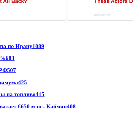
мпа по Ирану
1089
0%
683
 РФ
507
инимума
425
ны на топливо
415
ватает €650 млн - Кабмин
408