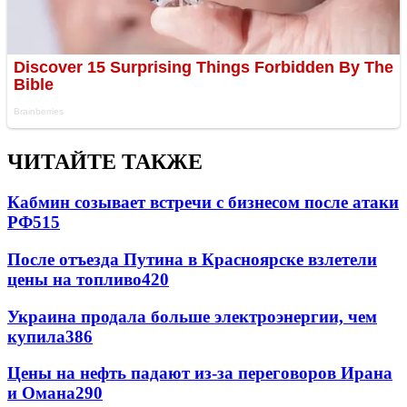
ЧИТАЙТЕ ТАКЖЕ
Кабмин созывает встречи с бизнесом после атаки
РФ
515
После отъезда Путина в Красноярске взлетели
цены на топливо
420
Украина продала больше электроэнергии, чем
купила
386
Цены на нефть падают из-за переговоров Ирана
и Омана
290