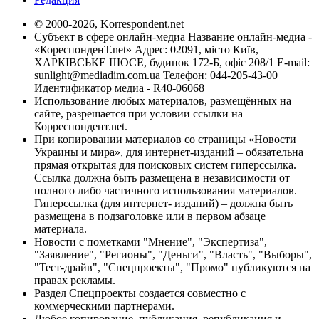
© 2000-2026, Korrespondent.net
Субъект в сфере онлайн-медиа Название онлайн-медиа -
«КореспонденТ.net» Адрес: 02091, місто Київ,
ХАРКІВСЬКЕ ШОСЕ, будинок 172-Б, офіс 208/1 E-mail:
sunlight@mediadim.com.ua
Телефон: 044-205-43-00
Идентификатор медиа - R40-06068
Использование любых материалов, размещённых на
сайте, разрешается при условии ссылки на
Корреспондент.net.
При копировании материалов со страницы «Новости
Украины и мира», для интернет-изданий – обязательна
прямая открытая для поисковых систем гиперссылка.
Ссылка должна быть размещена в независимости от
полного либо частичного использования материалов.
Гиперссылка (для интернет- изданий) – должна быть
размещена в подзаголовке или в первом абзаце
материала.
Новости с пометками "Мнение", "Экспертиза",
"Заявление", "Регионы", "Деньги", "Власть", "Выборы",
"Тест-драйв", "Спецпроекты", "Промо" публикуются на
правах рекламы.
Раздел Спецпроекты создается совместно с
коммерческими партнерами.
Любое копирование, публикация, републикация и