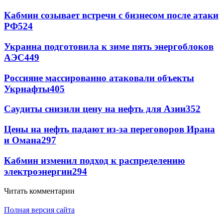
Кабмин созывает встречи с бизнесом после атаки
РФ
524
Украина подготовила к зиме пять энергоблоков
АЭС
449
Россияне массированно атаковали объекты
Укрнафты
405
Саудиты снизили цену на нефть для Азии
352
Цены на нефть падают из-за переговоров Ирана
и Омана
297
Кабмин изменил подход к распределению
электроэнергии
294
Читать комментарии
Полная версия сайта