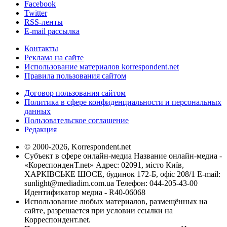
Facebook
Twitter
RSS-ленты
E-mail рассылка
Контакты
Реклама на сайте
Использование материалов korrespondent.net
Правила пользования сайтом
Договор пользования сайтом
Политика в сфере конфиденциальности и персональных
данных
Пользовательское соглашение
Редакция
© 2000-2026, Korrespondent.net
Субъект в сфере онлайн-медиа Название онлайн-медиа -
«КореспонденТ.net» Адрес: 02091, місто Київ,
ХАРКІВСЬКЕ ШОСЕ, будинок 172-Б, офіс 208/1 E-mail:
sunlight@mediadim.com.ua
Телефон: 044-205-43-00
Идентификатор медиа - R40-06068
Использование любых материалов, размещённых на
сайте, разрешается при условии ссылки на
Корреспондент.net.