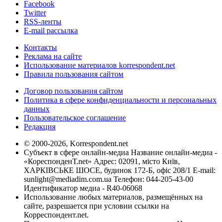
Facebook
Twitter
RSS-ленты
E-mail рассылка
Контакты
Реклама на сайте
Использование материалов korrespondent.net
Правила пользования сайтом
Договор пользования сайтом
Политика в сфере конфиденциальности и персональных
данных
Пользовательское соглашение
Редакция
© 2000-2026, Korrespondent.net
Субъект в сфере онлайн-медиа Название онлайн-медиа -
«КореспонденТ.net» Адрес: 02091, місто Київ,
ХАРКІВСЬКЕ ШОСЕ, будинок 172-Б, офіс 208/1 E-mail:
sunlight@mediadim.com.ua
Телефон: 044-205-43-00
Идентификатор медиа - R40-06068
Использование любых материалов, размещённых на
сайте, разрешается при условии ссылки на
Корреспондент.net.