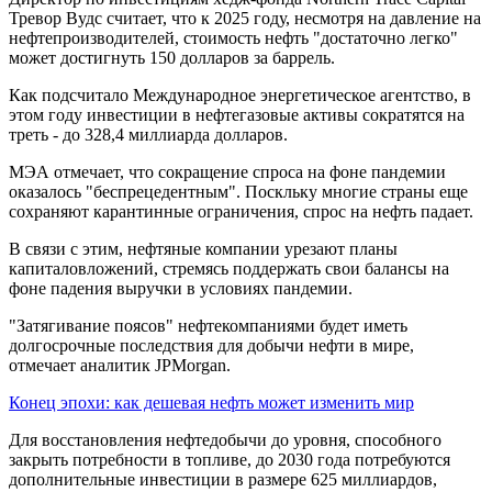
Тревор Вудс считает, что к 2025 году, несмотря на давление на
нефтепроизводителей, стоимость нефть "достаточно легко"
может достигнуть 150 долларов за баррель.
Как подсчитало Международное энергетическое агентство, в
этом году инвестиции в нефтегазовые активы сократятся на
треть - до 328,4 миллиарда долларов.
МЭА отмечает, что сокращение спроса на фоне пандемии
оказалось "беспрецедентным". Поскльку многие страны еще
сохраняют карантинные ограничения, спрос на нефть падает.
В связи с этим, нефтяные компании урезают планы
капиталовложений, стремясь поддержать свои балансы на
фоне падения выручки в условиях пандемии.
"Затягивание поясов" нефтекомпаниями будет иметь
долгосрочные последствия для добычи нефти в мире,
отмечает аналитик JPMorgan.
Конец эпохи: как дешевая нефть может изменить мир
Для восстановления нефтедобычи до уровня, способного
закрыть потребности в топливе, до 2030 года потребуются
дополнительные инвестиции в размере 625 миллиардов,