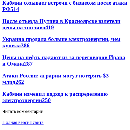
Кабмин созывает встречи с бизнесом после атаки
РФ
514
После отъезда Путина в Красноярске взлетели
цены на топливо
419
Украина продала больше электроэнергии, чем
купила
386
Цены на нефть падают из-за переговоров Ирана
и Омана
287
Атаки России: аграрии могут потерять $3
млрд
262
Кабмин изменил подход к распределению
электроэнергии
250
Читать комментарии
Полная версия сайта