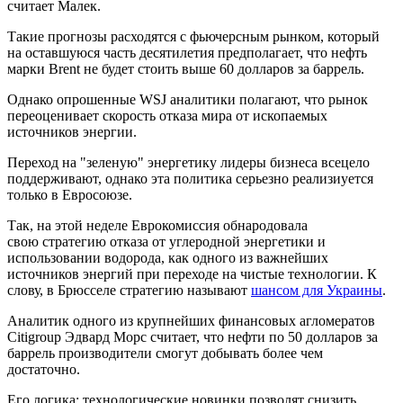
считает Малек.
Такие прогнозы расходятся с фьючерсным рынком, который
на оставшуюся часть десятилетия предполагает, что нефть
марки Brent не будет стоить выше 60 долларов за баррель.
Однако опрошенные WSJ аналитики полагают, что рынок
переоценивает скорость отказа мира от ископаемых
источников энергии.
Переход на "зеленую" энергетику лидеры бизнеса всецело
поддерживают, однако эта политика серьезно реализиуется
только в Евросоюзе.
Так, на этой неделе Еврокомиссия обнародовала
свою стратегию отказа от углеродной энергетики и
использовании водорода, как одного из важнейших
источников энергий при переходе на чистые технологии. К
слову, в Брюсселе стратегию называют
шансом для Украины
.
Аналитик одного из крупнейших финансовых агломератов
Citigroup Эдвард Морс считает, что нефти по 50 долларов за
баррель производители смогут добывать более чем
достаточно.
Его логика: технологические новинки позволят снизить