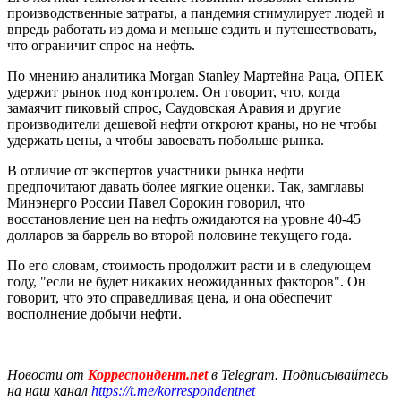
производственные затраты, а пандемия стимулирует людей и
впредь работать из дома и меньше ездить и путешествовать,
что ограничит спрос на нефть.
По мнению аналитика Morgan Stanley Мартейна Раца, ОПЕК
удержит рынок под контролем. Он говорит, что, когда
замаячит пиковый спрос, Саудовская Аравия и другие
производители дешевой нефти откроют краны, но не чтобы
удержать цены, а чтобы завоевать побольше рынка.
В отличие от экспертов участники рынка нефти
предпочитают давать более мягкие оценки. Так, замглавы
Минэнерго России Павел Сорокин говорил, что
восстановление цен на нефть ожидаются на уровне 40-45
долларов за баррель во второй половине текущего года.
По его словам, стоимость продолжит расти и в следующем
году, "если не будет никаких неожиданных факторов". Он
говорит, что это справедливая цена, и она обеспечит
восполнение добычи нефти.
Новости от
Корреспондент.net
в Telegram. Подписывайтесь
на наш канал
https://t.me/korrespondentnet