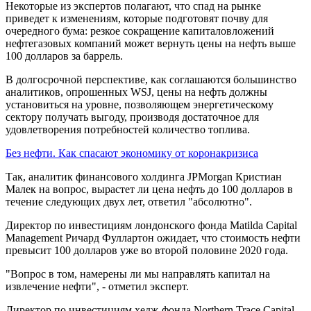
Некоторые из экспертов полагают, что спад на рынке
приведет к изменениям, которые подготовят почву для
очередного бума: резкое сокращение капиталовложений
нефтегазовых компаний может вернуть цены на нефть выше
100 долларов за баррель.
В долгосрочной перспективе, как соглашаются большинство
аналитиков, опрошенных WSJ, цены на нефть должны
установиться на уровне, позволяющем энергетическому
сектору получать выгоду, производя достаточное для
удовлетворения потребностей количество топлива.
Без нефти. Как спасают экономику от коронакризиса
Так, аналитик финансового холдинга JPMorgan Кристиан
Малек на вопрос, вырастет ли цена нефть до 100 долларов в
течение следующих двух лет, ответил "абсолютно".
Директор по инвестициям лондонского фонда Matilda Capital
Management Ричард Фуллартон ожидает, что стоимость нефти
превысит 100 долларов уже во второй половине 2020 года.
"Вопрос в том, намерены ли мы направлять капитал на
извлечение нефти", - отметил эксперт.
Директор по инвестициям хедж-фонда Northern Trace Capital