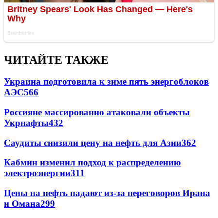
ЧИТАЙТЕ ТАКЖЕ
Украина подготовила к зиме пять энергоблоков
АЭС
566
Россияне массированно атаковали объекты
Укрнафты
432
Саудиты снизили цену на нефть для Азии
362
Кабмин изменил подход к распределению
электроэнергии
311
Цены на нефть падают из-за переговоров Ирана
и Омана
299