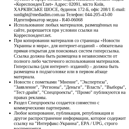
«КореспонденТ.net» Адрес: 02091, місто Київ,
ХАРКІВСЬКЕ ШОСЕ, будинок 172-Б, офіс 208/1 E-mail:
sunlight@mediadim.com.ua
Телефон: 044-205-43-00
Идентификатор медиа - R40-06068
Использование любых материалов, размещённых на
сайте, разрешается при условии ссылки на
Корреспондент.net.
При копировании материалов со страницы «Новости
Украины и мира», для интернет-изданий – обязательна
прямая открытая для поисковых систем гиперссылка.
Ссылка должна быть размещена в независимости от
полного либо частичного использования материалов.
Гиперссылка (для интернет- изданий) – должна быть
размещена в подзаголовке или в первом абзаце
материала.
Новости с пометками "Мнение", "Экспертиза",
"Заявление", "Регионы", "Деньги", "Власть", "Выборы",
"Тест-драйв", "Спецпроекты", "Промо" публикуются на
правах рекламы.
Раздел Спецпроекты создается совместно с
коммерческими партнерами.
Любое копирование, публикация, републикация и
другое распространение информации, которое содержит
ссылку на "Интерфакс-Украина", EPA / UPG, строго
воспрещается.