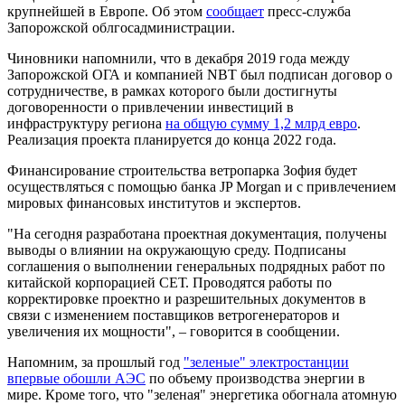
крупнейшей в Европе. Об этом
сообщает
пресс-служба
Запорожской облгосадминистрации.
Чиновники напомнили, что в декабря 2019 года между
Запорожской ОГА и компанией NBT был подписан договор о
сотрудничестве, в рамках которого были достигнуты
договоренности о привлечении инвестиций в
инфраструктуру региона
на общую сумму 1,2 млрд евро
.
Реализация проекта планируется до конца 2022 года.
Финансирование строительства ветропарка Зофия будет
осуществляться с помощью банка JP Morgan и с привлечением
мировых финансовых институтов и экспертов.
"На сегодня разработана проектная документация, получены
выводы о влиянии на окружающую среду. Подписаны
соглашения о выполнении генеральных подрядных работ по
китайской корпорацией СЕТ. Проводятся работы по
корректировке проектно и разрешительных документов в
связи с изменением поставщиков ветрогенераторов и
увеличения их мощности", – говорится в сообщении.
Напомним, за прошлый год
"зеленые" электростанции
впервые обошли АЭС
по объему производства энергии в
мире. Кроме того, что "зеленая" энергетика обогнала атомную