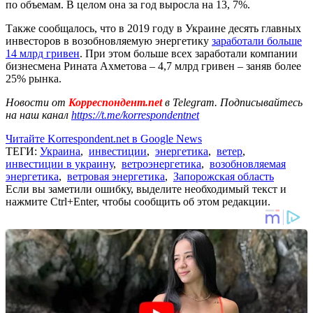
по объемам. В целом она за год выросла на 13, 7%.
Также сообщалось, что в 2019 году в Украине десять главных
инвесторов в возобновляемую энергетику
заработали больше
14 млрд гривен
. При этом больше всех заработали компании
бизнесмена Рината Ахметова – 4,7 млрд гривен – заняв более
25% рынка.
Новости от
Корреспондент.net
в Telegram. Подписывайтесь
на наш канал
https://t.me/korrespondentnet
Читайте Korrespondent.net в Google News
ТЕГИ:
Украина
,
инвестиции
,
энергетика
,
ветер
,
инвестиции в украину
,
ветроэнергетика
,
возобновляемая
энергетика
,
ветровая энергетика
,
Запорожская область
Если вы заметили ошибку, выделите необходимый текст и
нажмите Ctrl+Enter, чтобы сообщить об этом редакции.