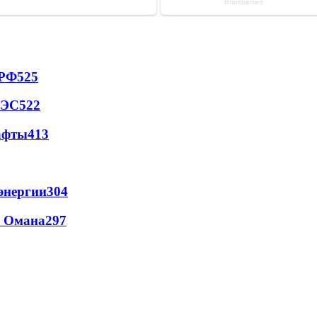
 РФ
525
АЭС
522
афты
413
энергии
304
и Омана
297