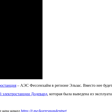
ростанция
– АЭС Фессенхайм в регионе Эльзас. Вместо нее будет
й электростанции Додевард
, которая была выведена из эксплуат
а наш канал
https://t.me/korrespondentnet