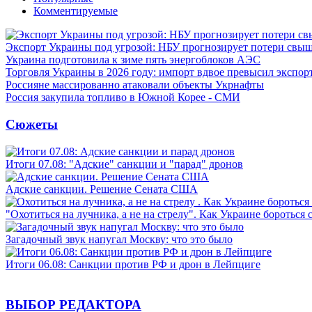
Комментируемые
Экспорт Украины под угрозой: НБУ прогнозирует потери свыш
Украина подготовила к зиме пять энергоблоков АЭС
Торговля Украины в 2026 году: импорт вдвое превысил экспор
Россияне массированно атаковали объекты Укрнафты
Россия закупила топливо в Южной Корее - СМИ
Сюжеты
Итоги 07.08: "Адские" санкции и "парад" дронов
Адские санкции. Решение Сената США
"Охотиться на лучника, а не на стрелу". Как Украине бороться 
Загадочный звук напугал Москву: что это было
Итоги 06.08: Санкции против РФ и дрон в Лейпциге
ВЫБОР РЕДАКТОРА