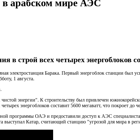
 в арабском мире АЭС
я в строй всех четырех энергоблоков со
ая электростанция Барака. Первый энергоблок станции был усп
оту, 1 августа.
.
 чистой энергии". К строительству был привлечен южнокорейск
четырех энергоблоков составит 5600 мегаватт, что покроет до ч
ерной программы ОАЭ и предоставили доступ к АЭС специалис
а выступал Катар, считающий станцию "угрозой для мира в рег