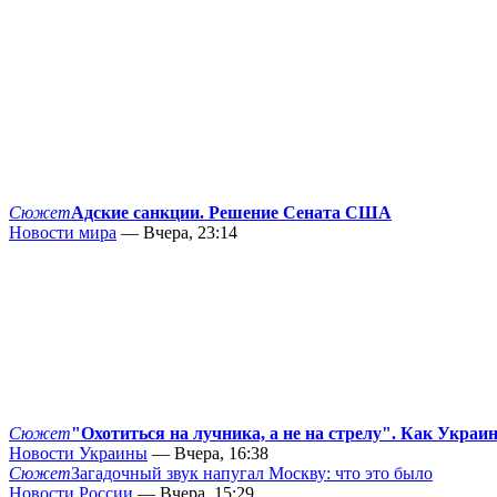
Сюжет
Адские санкции. Решение Сената США
Новости мира
— Вчера, 23:14
Сюжет
"Охотиться на лучника, а не на стрелу". Как Украи
Новости Украины
— Вчера, 16:38
Сюжет
Загадочный звук напугал Москву: что это было
Новости России
— Вчера, 15:29