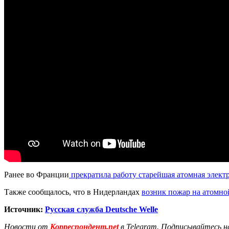
Ранее во Франции
прекратила работу старейшая атомная элект
Также сообщалось, что в Нидерландах
возник пожар на атомно
Источник:
Русская служба Deutsche Welle
Новости от
Корреспондент.net
в Telegram. Подписывайтесь н