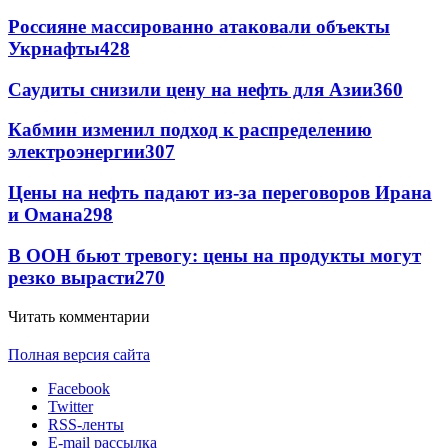
Россияне массированно атаковали объекты
Укрнафты
428
Саудиты снизили цену на нефть для Азии
360
Кабмин изменил подход к распределению
электроэнергии
307
Цены на нефть падают из-за переговоров Ирана
и Омана
298
В ООН бьют тревогу: цены на продукты могут
резко вырасти
270
Читать комментарии
Полная версия сайта
Facebook
Twitter
RSS-ленты
E-mail рассылка