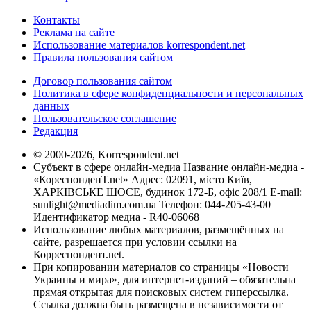
Контакты
Реклама на сайте
Использование материалов korrespondent.net
Правила пользования сайтом
Договор пользования сайтом
Политика в сфере конфиденциальности и персональных
данных
Пользовательское соглашение
Редакция
© 2000-2026, Korrespondent.net
Субъект в сфере онлайн-медиа Название онлайн-медиа -
«КореспонденТ.net» Адрес: 02091, місто Київ,
ХАРКІВСЬКЕ ШОСЕ, будинок 172-Б, офіс 208/1 E-mail:
sunlight@mediadim.com.ua
Телефон: 044-205-43-00
Идентификатор медиа - R40-06068
Использование любых материалов, размещённых на
сайте, разрешается при условии ссылки на
Корреспондент.net.
При копировании материалов со страницы «Новости
Украины и мира», для интернет-изданий – обязательна
прямая открытая для поисковых систем гиперссылка.
Ссылка должна быть размещена в независимости от