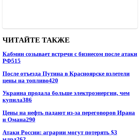
ЧИТАЙТЕ ТАКЖЕ
Кабмин созывает встречи с бизнесом после атаки
РФ
515
После отъезда Путина в Красноярске взлетели
цены на топливо
420
Украина продала больше электроэнергии, чем
купила
386
Цены на нефть падают из-за переговоров Ирана
и Омана
290
Атаки России: аграрии могут потерять $3
млрд
262