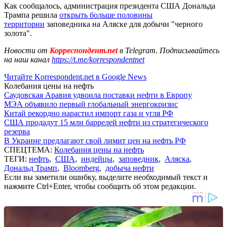
Как сообщалось, администрация президента США Дональда
Трампа решила
открыть больше половины
территории
заповедника на Аляске для добычи "черного
золота".
Новости от
Корреспондент.net
в Telegram. Подписывайтесь
на наш канал
https://t.me/korrespondentnet
Читайте Korrespondent.net в Google News
Колебания цены на нефть
Саудовская Аравия удвоила поставки нефти в Европу
МЭА объявило первый глобальный энергокризис
Китай рекордно нарастил импорт газа и угля РФ
США продадут 15 млн баррелей нефти из стратегического
резерва
В Украине предлагают свой лимит цен на нефть РФ
СПЕЦТЕМА:
Колебания цены на нефть
ТЕГИ:
нефть
,
США
,
индейцы
,
заповедник
,
Аляска
,
Дональд Трамп
,
Bloomberg
,
добыча нефти
Если вы заметили ошибку, выделите необходимый текст и
нажмите Ctrl+Enter, чтобы сообщить об этом редакции.