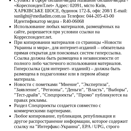
Субъект в сфере онлайн-медиа Название онлайн-медиа -
«КореспонденТ.net» Адрес: 02091, місто Київ,
ХАРКІВСЬКЕ ШОСЕ, будинок 172-Б, офіс 208/1 E-mail:
sunlight@mediadim.com.ua
Телефон: 044-205-43-00
Идентификатор медиа - R40-06068
Использование любых материалов, размещённых на
сайте, разрешается при условии ссылки на
Корреспондент.net.
При копировании материалов со страницы «Новости
Украины и мира», для интернет-изданий – обязательна
прямая открытая для поисковых систем гиперссылка.
Ссылка должна быть размещена в независимости от
полного либо частичного использования материалов.
Гиперссылка (для интернет- изданий) – должна быть
размещена в подзаголовке или в первом абзаце
материала.
Новости с пометками "Мнение", "Экспертиза",
"Заявление", "Регионы", "Деньги", "Власть", "Выборы",
"Тест-драйв", "Спецпроекты", "Промо" публикуются на
правах рекламы.
Раздел Спецпроекты создается совместно с
коммерческими партнерами.
Любое копирование, публикация, републикация и
другое распространение информации, которое содержит
ссылку на "Интерфакс-Украина", EPA / UPG, строго