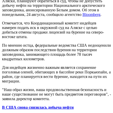
Аляски, планируют обратиться в суд, чтобы не допустить
добычу нефти на территории Национального арктического
заповедника, анонсированную Белым домом. Об этом в
понедельник, 24 августа, сообщило агентство
Bloomberg
.
Отмечается, что Координационный комитет индейцев
намерен подать иск в окружной суд на Аляске с целью
добиться отмены продажи лицензий на бурение на северо-
востоке штата.
По мнению истца, федеральные ведомства США недооценили
должным образом последствия бурения на территории
заповедника, занимающего площадь более 78 тысяч
квадратных километров.
Для индейцев жизненно важным является сохранение
поголовья оленей, обитающих в бассейне реки Поркьюпайн, а
район, где планируется вести бурение, находится на пути их
миграции.
"Наш образ жизни, наша продовольственная безопасность и
наше существование не могут быть предметом переговоров", -
заявила директор комитета.
В США снова снизилась добыча нефти