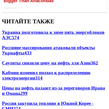
ЧИТАЙТЕ ТАКЖЕ
Украина подготовила к зиме пять энергоблоков
АЭС
574
Россияне массированно атаковали объекты
Укрнафты
433
Саудиты снизили цену на нефть для Азии
362
Кабмин изменил подход к распределению
электроэнергии
314
Цены на нефть падают из-за переговоров Ирана
и Омана
299
Россия закупила топливо в Южной Корее -
СМИ
274