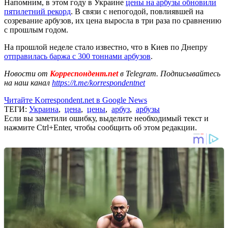
Напомним, в этом году в Украине
цены на арбузы обновили
пятилетний рекорд
. В связи с непогодой, повлиявшей на
созревание арбузов, их цена выросла в три раза по сравнению
с прошлым годом.
На прошлой неделе стало известно, что в Киев по Днепру
отправилась баржа с 300 тоннами арбузов
.
Новости от
Корреспондент.net
в Telegram. Подписывайтесь
на наш канал
https://t.me/korrespondentnet
Читайте Korrespondent.net в Google News
ТЕГИ:
Украина
,
цена
,
цены
,
арбуз
,
арбузы
Если вы заметили ошибку, выделите необходимый текст и
нажмите Ctrl+Enter, чтобы сообщить об этом редакции.