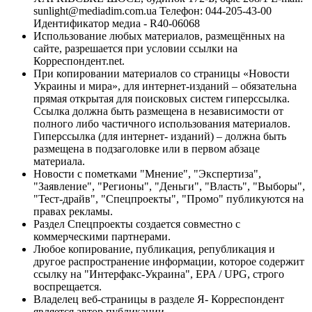
sunlight@mediadim.com.ua
Телефон: 044-205-43-00
Идентификатор медиа - R40-06068
Использование любых материалов, размещённых на
сайте, разрешается при условии ссылки на
Корреспондент.net.
При копировании материалов со страницы «Новости
Украины и мира», для интернет-изданий – обязательна
прямая открытая для поисковых систем гиперссылка.
Ссылка должна быть размещена в независимости от
полного либо частичного использования материалов.
Гиперссылка (для интернет- изданий) – должна быть
размещена в подзаголовке или в первом абзаце
материала.
Новости с пометками "Мнение", "Экспертиза",
"Заявление", "Регионы", "Деньги", "Власть", "Выборы",
"Тест-драйв", "Спецпроекты", "Промо" публикуются на
правах рекламы.
Раздел Спецпроекты создается совместно с
коммерческими партнерами.
Любое копирование, публикация, републикация и
другое распространение информации, которое содержит
ссылку на "Интерфакс-Украина", EPA / UPG, строго
воспрещается.
Владелец веб-страницы в разделе Я- Корреспондент
является автор публикации.