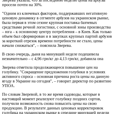
Зверева указала, что за последнюю неделю цены на арбузы
просели почти на 30%.
"Одним из ключевых факторов, поддержавших негативную
ценовую динамику в сегменте арбузов на украинском рынке,
была первая в этом сезоне крупная поставка бахчевых
средствами речной логистики, с основной зоны производства
– юга – к основному центру потребления – в Киев. Как только
объем был сформирован и в закупках крупных партий арбузов
за короткий отрезок времени потребности не стало, цены
начали снижаться", – пояснила Зверева.
В свою очередь, дыня на минувшей неделе подешевела
незначительно – с 4,96 грн/кг до 4,13 грн/кг, добавила она
Зверева отметила продолжающееся повышение цен на
голубику. "Сокращение предложения голубики в условиях
активного спроса – основная причина роста цены на данную
ягоду в Украине на сегодня", – говорит директор по развитию
УПОА.
По словам Зверевой, в то же время садоводы, которые в
настоящий момент реализуют голубику поздних сортов,
получили возможность снова повысить цены на свою
продукцию. В результате данных ценовых корректировок
голубика на украинском рынке в середине минувшей недели